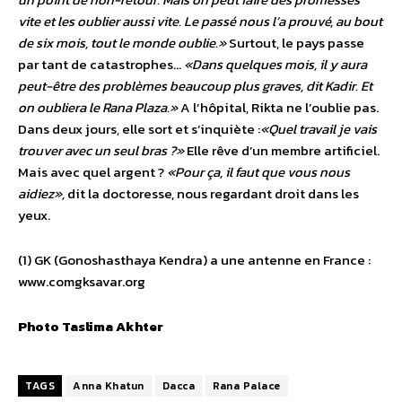
vite et les oublier aussi vite. Le passé nous l’a prouvé, au bout
de six mois, tout le monde oublie.»
Surtout, le pays passe
par tant de catastrophes…
«Dans quelques mois, il y aura
peut-être des problèmes beaucoup plus graves, dit Kadir.
Et
on oubliera le Rana Plaza.»
A l’hôpital, Rikta ne l’oublie pas.
Dans deux jours, elle sort et s’inquiète :
«Quel travail je vais
trouver avec un seul bras ?»
Elle rêve d’un membre artificiel.
Mais avec quel argent ?
«Pour ça, il faut que vous nous
aidiez»,
dit la doctoresse, nous regardant droit dans les
yeux.
(1) GK (Gonoshasthaya Kendra) a une antenne en France :
www.comgksavar.org
Photo
Taslima Akhter
TAGS
Anna Khatun
Dacca
Rana Palace