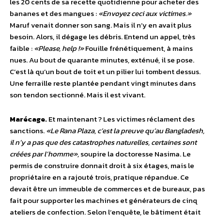
les 20 cents de sa recette quotidienne pour acheter des
bananes et des mangues :
«Envoyez ceci aux victimes.»
Maruf venait donner son sang. Mais il n’y en avait plus
besoin. Alors, il dégage les débris. Entend un appel, très
faible :
«Please, help !»
Fouille frénétiquement, à mains
nues. Au bout de quarante minutes, exténué, il se pose.
C’est là qu’un bout de toit et un pilier lui tombent dessus.
Une ferraille reste plantée pendant vingt minutes dans
son tendon sectionné. Mais il est vivant.
Marécage.
Et maintenant ? Les victimes réclament des
sanctions.
«Le Rana Plaza, c’est la preuve qu’au Bangladesh,
il n’y a pas que des catastrophes naturelles, certaines sont
créées par l’homme»,
soupire la doctoresse Nasima. Le
permis de construire donnait droit à six étages, mais le
propriétaire en a rajouté trois, pratique répandue. Ce
devait être un immeuble de commerces et de bureaux, pas
fait pour supporter les machines et générateurs de cinq
ateliers de confection. Selon l’enquête, le bâtiment était