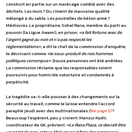
construit en partie sur un marécage comblé avec des
déchets. Les murs ? Du ciment de mauvaise qualité
mélangé à du sable. Les poutrelles de béton armé ?
Médiocres. Le propriétaire, Sohel Rana, membre du parti au
pouvoir (la Ligue Awami), en prison,
«a fait fortune avec de
l’argent gagné au noir et n’a pas respecté les
réglementations»,
a dit le chef de la commission d’enquête,
le décrivant comme
«le sous-produit de nos hommes
politiques corrompus».
Douze personnes ont été arrêtées.
La commission réclame que les responsables soient
poursuivis pour homicide volontaire et condamnés à
perpétuité.
La tragédie va-t-elle pousser à des changements sur la
sécurité au travail, comme le laisse entendre l’accord
paraphé jeudi avec des multinationales
(
lire page 5)
?
Beaucoup l’espèrent, peu y croient. Manzur Kadir,
coordinateur de GK, prévient :
«Le Rana Plaza, ce devrait être
un point de non-retour.
Mais on peut faire des promesses