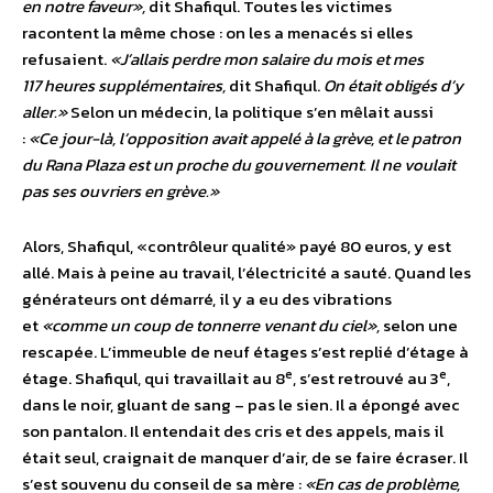
en notre faveur»,
dit Shafiqul. Toutes les victimes
racontent la même chose : on les a menacés si elles
refusaient.
«J’allais perdre mon salaire du mois et mes
117 heures supplémentaires,
dit Shafiqul.
On était obligés d’y
aller.»
Selon un médecin, la politique s’en mêlait aussi
:
«Ce jour-là, l’opposition avait appelé à la grève, et le patron
du Rana Plaza est un proche du gouvernement. Il ne voulait
pas ses ouvriers en grève.»
Alors, Shafiqul, «contrôleur qualité» payé 80 euros, y est
allé. Mais à peine au travail, l’électricité a sauté. Quand les
générateurs ont démarré, il y a eu des vibrations
et
«comme un coup de tonnerre venant du ciel»,
selon une
rescapée. L’immeuble de neuf étages s’est replié d’étage à
e
e
étage. Shafiqul, qui travaillait au 8
, s’est retrouvé au 3
,
dans le noir, gluant de sang – pas le sien. Il a épongé avec
son pantalon. Il entendait des cris et des appels, mais il
était seul, craignait de manquer d’air, de se faire écraser. Il
s’est souvenu du conseil de sa mère :
«En cas de problème,