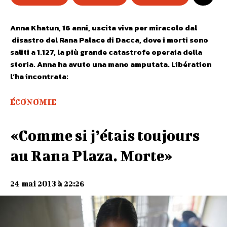
Anna Khatun, 16 anni, uscita viva per miracolo dal
disastro del Rana Palace di Dacca, dove i morti sono
saliti a 1.127, la più grande catastrofe operaia della
storia. Anna ha avuto una mano amputata. Libération
l’ha incontrata:
ÉCONOMIE
«Comme si j’étais toujours
au Rana Plaza. Morte»
24 mai 2013 à 22:26