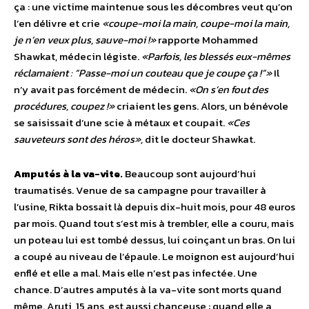
ça : une victime maintenue sous les décombres veut qu’on
l’en délivre et crie
«coupe-moi la main, coupe-moi la main,
je n’en veux plus, sauve-moi !»
rapporte Mohammed
Shawkat, médecin légiste.
«Parfois, les blessés eux-mêmes
réclamaient : “Passe-moi un couteau que je coupe ça !”»
Il
n’y avait pas forcément de médecin.
«On s’en fout des
procédures, coupez !»
criaient les gens. Alors, un bénévole
se saisissait d’une scie à métaux et coupait.
«Ces
sauveteurs sont des héros»,
dit le docteur Shawkat.
Amputés à la va-vite.
Beaucoup sont aujourd’hui
traumatisés. Venue de sa campagne pour travailler à
l’usine, Rikta bossait là depuis dix-huit mois, pour 48 euros
par mois. Quand tout s’est mis à trembler, elle a couru, mais
un poteau lui est tombé dessus, lui coinçant un bras. On lui
a coupé au niveau de l’épaule. Le moignon est aujourd’hui
enflé et elle a mal. Mais elle n’est pas infectée. Une
chance. D’autres amputés à la va-vite sont morts quand
même. Aruti, 15 ans, est aussi chanceuse : quand elle a