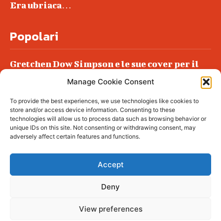
Era ubriaca…
Popolari
Gretchen Dow Simpson e le sue cover per il
New Yorker
Manage Cookie Consent
Ancora dossieraggi e schedature
To provide the best experiences, we use technologies like cookies to
Podlech, il Cile lo ha condannato
store and/or access device information. Consenting to these
all’ergastolo
technologies will allow us to process data such as browsing behavior or
unique IDs on this site. Not consenting or withdrawing consent, may
Era ubriaca…
adversely affect certain features and functions.
Accept
Deny
© tagDiv - All rights reserved. Made with
Newspaper Theme. Center Magazine is our
complete News Portal about living, lifestyle,
View preferences
fashion and wellness. Take your time and