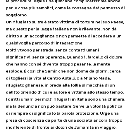
la procedura legale una gimcana complicatissima anche
per le cose più semplici, come la consegna dei permesso di
soggiorno.
Un rifugiato su tre è stato vittima di tortura nel suo Paese,
ma questo per la legge italiana non è rilevante. Non dà
diritto a un’accoglienza o non permette di accedere a un
qualsivoglia percorso di integrazione.
Molti vtvono per strada, senza contatti umani
significativi, senza Speranza. Quando il fardello di dolore
che hanno con sé diventa troppo pesante, la mente
esplode. È cosi che Samir, che non dorme da giorni, cerca
di togliersi la vita al Centro Astalli, o a Milano Mada,
rifugiato ghanese, in preda alla follia si macchia di un
delitto orrendo di cui è autore e vittima allo stesso tempo.
I diritti umani per molti rifugiati in Italia sono una chimera,
ma la denuncia non può bastare. Serve la volontà politica
di riempire di significato la parola protezione. Urge una
presa di coscienza da parte di una società ancora troppo
indifferente di fronte ai dolori dell’umanitä in viaggio.