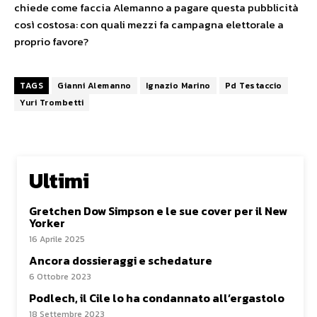
chiede come faccia Alemanno a pagare questa pubblicità
così costosa: con quali mezzi fa campagna elettorale a
proprio favore?
TAGS
Gianni Alemanno
Ignazio Marino
Pd Testaccio
Yuri Trombetti
Ultimi
Gretchen Dow Simpson e le sue cover per il New
Yorker
16 Aprile 2025
Ancora dossieraggi e schedature
6 Ottobre 2023
Podlech, il Cile lo ha condannato all’ergastolo
18 Settembre 2023