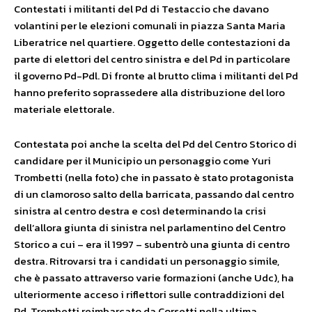
Contestati i militanti del Pd di Testaccio che davano
volantini per le elezioni comunali in piazza Santa Maria
Liberatrice nel quartiere. Oggetto delle contestazioni da
parte di elettori del centro sinistra e del Pd in particolare
il governo Pd-Pdl. Di fronte al brutto clima i militanti del Pd
hanno preferito soprassedere alla distribuzione del loro
materiale elettorale.
Contestata poi anche la scelta del Pd del Centro Storico di
candidare per il Municipio un personaggio come Yuri
Trombetti (nella foto) che in passato è stato protagonista
di un clamoroso salto della barricata, passando dal centro
sinistra al centro destra e così determinando la crisi
dell’allora giunta di sinistra nel parlamentino del Centro
Storico a cui – era il 1997 – subentrò una giunta di centro
destra. Ritrovarsi tra i candidati un personaggio simile,
che è passato attraverso varie formazioni (anche Udc), ha
ulteriormente acceso i riflettori sulle contraddizioni del
Pd. Trombetti reimbarcato da Corsetti nella ultima