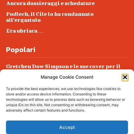
Ancora dossieraggi e schedature
Podlech, il Cile lo ha condannato
all’ergastolo
Era ubriaca…
Popolari
Gretchen Dow Simpson e le sue cover per il
New Yorker
Manage Cookie Consent
Ancora dossieraggi e schedature
To provide the best experiences, we use technologies like cookies to
Podlech, il Cile lo ha condannato
store and/or access device information. Consenting to these
all’ergastolo
technologies will allow us to process data such as browsing behavior or
unique IDs on this site. Not consenting or withdrawing consent, may
Era ubriaca…
adversely affect certain features and functions.
Accept