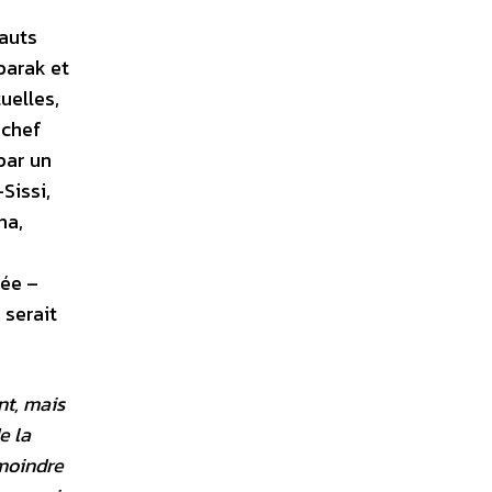
hauts
barak et
uelles,
 chef
par un
Sissi,
ha,
lée –
 serait
nt, mais
de la
 moindre