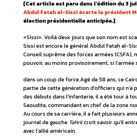
[Cet article est paru dans l’édition du 3 ju
Abdul Fatah al-Sissi écarte le président M
élection présidentielle anticipée.]
«Sissi». Voilà deux jours que son nom est scan
Sissi est encore le général Abdul Fatah al-Si
Conseil suprême des forces armées (CSFA), ma
pouvoir, au moins provisoirement, si l’armée
dans un coup de force.Agé de 58 ans, ce Cairo
partie de cette génération d’officiers qui n’a
des débuts dans l’infanterie, il a été tour à 
Saoudite, commandant en chef de la zone nord
Au cours de sa carrière, il a fait plusieurs a
journal de gauche
Tahrir
croit savoir qu’il ent
avec l’allié américain.