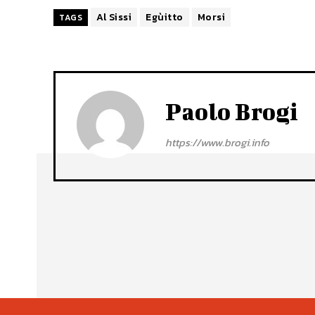
Al Sissi
Egùitto
Morsi
TAGS
Paolo Brogi
https://www.brogi.info