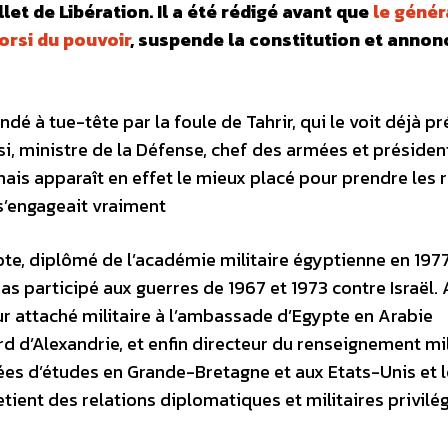
illet de Libération. Il a été rédigé avant que
le génér
orsi du pouvoir
, suspende la constitution et annon
dé à tue-tête par la foule de Tahrir, qui le voit déjà pr
ssi, ministre de la Défense, chef des armées et présiden
is apparaît en effet le mieux placé pour prendre les 
 s’engageait vraiment
te, diplômé de l’académie militaire égyptienne en 1977,
 pas participé aux guerres de 1967 et 1973 contre Israël.
tour attaché militaire à l’ambassade d’Egypte en Arabie
 d’Alexandrie, et enfin directeur du renseignement mil
nnées d’études en Grande-Bretagne et aux Etats-Unis et l
retient des relations diplomatiques et militaires privilé