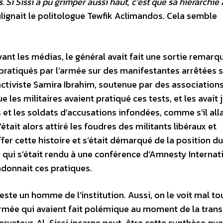
s. Si Sissi a pu grimper aussi haut, c’est que sa hiérarchie
lignait le politologue Tewfik Aclimandos. Cela semble
yant les médias, le général avait fait une sortie remarq
pratiqués par l’armée sur des manifestantes arrêtées s
’activiste Samira Ibrahim, soutenue par des association
 les militaires avaient pratiqué ces tests, et les avait j
ls et les soldats d’accusations infondées, comme s’il all
était alors attiré les foudres des militants libéraux et
fer cette histoire et s’était démarqué de la position d
i qui s’était rendu à une conférence d’Amnesty Internat
donnait ces pratiques.
reste un homme de l’institution. Aussi, on le voit mal t
mée qui avaient fait polémique au moment de la trans
ervateur, Al-Sissi incarne peut-être cette synthèse que