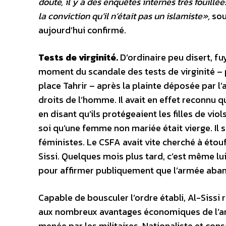
doute, il y a des enquêtes internes très fouillée
la conviction qu’il n’était pas un islamiste»,
sou
aujourd’hui confirmé.
Tests de virginité.
D’ordinaire peu disert, fu
moment du scandale des tests de virginité – 
place Tahrir – après la plainte déposée par l
droits de l’homme. Il avait en effet reconnu que
en disant qu’ils protégeaient les filles de vio
soi qu’une femme non mariée était vierge. Il s’
féministes. Le CSFA avait vite cherché à étouf
Sissi. Quelques mois plus tard, c’est même lu
pour affirmer publiquement que l’armée aban
Capable de bousculer l’ordre établi, Al-Sissi 
aux nombreux avantages économiques de l’ar
menée par les militaires. Nationaliste et cons