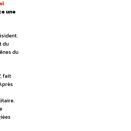
al
ce une
ésident.
t du
rênes du
 fait
 Après
itaire.
e
giées