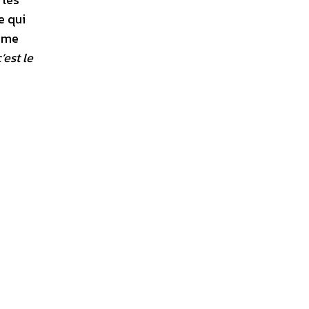
e qui
ième
’est le