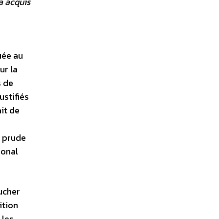
 a acquis
uée au
ur la
s de
ustifiés
ait de
u prude
ional
oucher
ition
 les