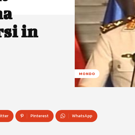
ha
si in
MONDO
itter
Pinterest
WhatsApp