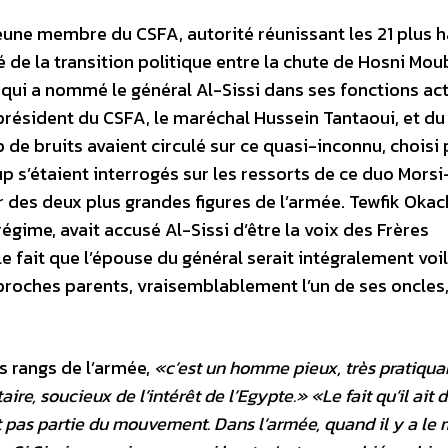
 jeune membre du CSFA, autorité réunissant les 21 plus 
 de la transition politique entre la chute de Hosni Mou
 qui a nommé le général Al-Sissi dans ses fonctions act
u président du CSFA, le maréchal Hussein Tantaoui, et du
e bruits avaient circulé sur ce quasi-inconnu, choisi 
up s’étaient interrogés sur les ressorts de ce duo Morsi-
r des deux plus grandes figures de l’armée. Tewfik Okac
égime, avait accusé Al-Sissi d’être la voix des Frères
e fait que l’épouse du général serait intégralement voi
proches parents, vraisemblablement l’un de ses oncles,
es rangs de l’armée,
«c’est un homme pieux, très pratiqua
itaire, soucieux de l’intérêt de l’Egypte.»
«Le fait qu’il ait 
ait pas partie du mouvement. Dans l’armée, quand il y a le