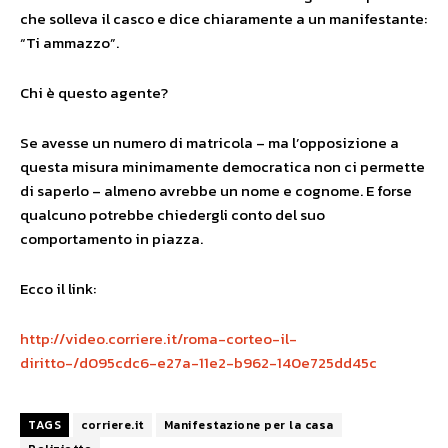
che solleva il casco e dice chiaramente a un manifestante:
“Ti ammazzo”.
Chi è questo agente?
Se avesse un numero di matricola – ma l’opposizione a
questa misura minimamente democratica non ci permette
di saperlo – almeno avrebbe un nome e cognome. E forse
qualcuno potrebbe chiedergli conto del suo
comportamento in piazza.
Ecco il link:
http://video.corriere.it/roma-corteo-il-
diritto-/d095cdc6-e27a-11e2-b962-140e725dd45c
TAGS
corriere.it
Manifestazione per la casa