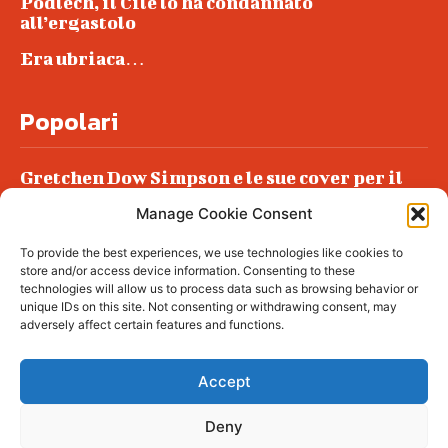
Podlech, il Cile lo ha condannato
all’ergastolo
Era ubriaca…
Popolari
Gretchen Dow Simpson e le sue cover per il
New Yorker
Manage Cookie Consent
Ancora dossieraggi e schedature
To provide the best experiences, we use technologies like cookies to
Podlech, il Cile lo ha condannato
store and/or access device information. Consenting to these
all’ergastolo
technologies will allow us to process data such as browsing behavior or
unique IDs on this site. Not consenting or withdrawing consent, may
Era ubriaca…
adversely affect certain features and functions.
Accept
Deny
© tagDiv - All rights reserved. Made with