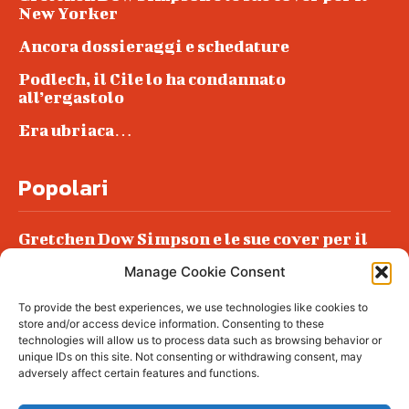
New Yorker
Ancora dossieraggi e schedature
Podlech, il Cile lo ha condannato
all’ergastolo
Era ubriaca…
Popolari
Gretchen Dow Simpson e le sue cover per il
New Yorker
Manage Cookie Consent
Ancora dossieraggi e schedature
To provide the best experiences, we use technologies like cookies to
Podlech, il Cile lo ha condannato
store and/or access device information. Consenting to these
all’ergastolo
technologies will allow us to process data such as browsing behavior or
unique IDs on this site. Not consenting or withdrawing consent, may
Era ubriaca…
adversely affect certain features and functions.