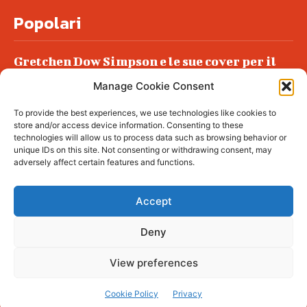
Popolari
Gretchen Dow Simpson e le sue cover per il
New Yorker
Manage Cookie Consent
Ancora dossieraggi e schedature
To provide the best experiences, we use technologies like cookies to
Podlech, il Cile lo ha condannato
store and/or access device information. Consenting to these
all’ergastolo
technologies will allow us to process data such as browsing behavior or
unique IDs on this site. Not consenting or withdrawing consent, may
Era ubriaca…
adversely affect certain features and functions.
Accept
Deny
© tagDiv - All rights reserved. Made with
Newspaper Theme. Center Magazine is our
complete News Portal about living, lifestyle,
View preferences
fashion and wellness. Take your time and
immerse yourself in this amazing
experience!
Cookie Policy
Privacy