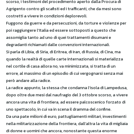
scorso, i testimoni del procedimento aperto dalla Procura di
Agrigento contro gli scafisti ed i trafficanti, che da mesi sono
costretti a vivere in condizioni deplorevoli.
Fuggono da guerre e da persecuzioni, da torture e violenze per
poi raggiungere l’Italia ed essere sottoposti a questo che
assomiglia tanto ad uno di quei trattamenti disumani e
degradanti richiamati dalle convenzioni internazionali.
Si parla di Libia, di Siria, di Eritrea, di Iran, di Russia, di Cina, ma
quando la realtà di quelle carte internazionali si materializza
nel cortile di casa allora no, va minimizzata, si tratta di un
errore, al massimo di un episodio di cui vergognarsi senza mai
però andare alla radice.
La radice appunto, la stessa che condanna l’isola di Lampedusa,
dopo oltre due mesi dal naufragio del 3 ottobre scorso, a vivere
ancora una vita di frontiera, ad essere palcoscenico forzato di
uno spettacolo, in cui va in scena il dramma del confine.
Da una pate milioni di euro, pattugliamenti militari, investimenti
nella militarizzazione della frontiera, dall’altra la vita di migliaia
di donne e uomini che ancora, nonostante questa enorme