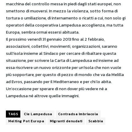
macchina del controllo messa in piedi dagli stati europei, non
smettono di muoversi. In mezzo la violenza, sotto forma di
tortura o umiliazione, di internamento o ricatti a cui, non solo gi
operatori della cooperativa Lampedusa accoglienza, ma tutta
Europa, sembra ormai essersi abituata.
Il prossimo venerdì 31 gennaio 2013 fino al 2 febbraio,
associazioni, collettivi, movimenti, organizzazioni, saranno
sull’isola insieme al Sindaco per cercare di ribaltare questa
situazione, per scrivere la Carta di Lampedusa ed insieme ad
essa riscrivere un nuovo orizzonte per un’isola che non vuole
più sopportare, per questo di pezzo di mondo che va da Melilla
ad Evros, passando per il Mediterraneo e per chi lo abita.
Un’occasione per sperare di non dover più vedere né a
Lampedusa né altrove quelle immagini.
TAGS
Cie Lampedusa
Contradsa Imbriacola
Melting Pot Europa
Migranti denudati
Scabbia