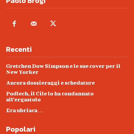
Paolo Brogi
Recenti
Gretchen Dow Simpson e le sue cover per il
New Yorker
Ancora dossieraggi e schedature
Podlech, il Cile lo ha condannato
all’ergastolo
Era ubriaca…
Popolari