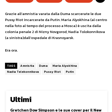
Grazie all’amnistia varata dalla Duma scarcerate le due
Pussy Riot incarcerate da Putin. Maria Alyokhina (al centro
nella foto al tempo del processo a Mosca) è uscita dalla
colonia penale 2 di Nizny Novgorod, Nadia Tolokonnikova
(a sinistra)dall’ospedale di Krasnoyarsk.
Era ora.
TAGS
Amnistia
Duma
Maria Alyokhina
Nadia Telekonnikova
Pussy Riot
Putin
Ultimi
Gretchen Dow Simpson e le sue cover per il New