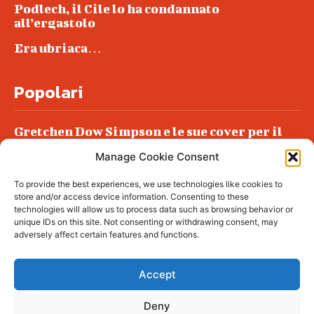
Podlech, il Cile lo ha condannato
all’ergastolo
Era ubriaca…
Popolari
Gretchen Dow Simpson e le sue cover per il
New Yorker
Manage Cookie Consent
Ancora dossieraggi e schedature
To provide the best experiences, we use technologies like cookies to
Podlech, il Cile lo ha condannato
store and/or access device information. Consenting to these
all’ergastolo
technologies will allow us to process data such as browsing behavior or
unique IDs on this site. Not consenting or withdrawing consent, may
Era ubriaca…
adversely affect certain features and functions.
Accept
Deny
© tagDiv - All rights reserved. Made with