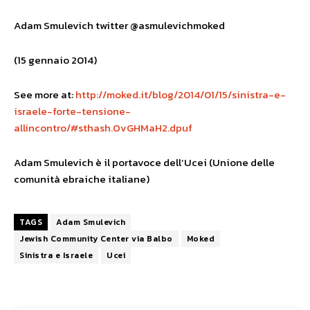
Adam Smulevich twitter @asmulevichmoked
(15 gennaio 2014)
See more at:
http://moked.it/blog/2014/01/15/sinistra-e-
israele-forte-tensione-
allincontro/#sthash.OvGHMaH2.dpuf
Adam Smulevich è il portavoce dell’Ucei (Unione delle
comunità ebraiche italiane)
TAGS
Adam Smulevich
Jewish Community Center via Balbo
Moked
Sinistra e Israele
Ucei