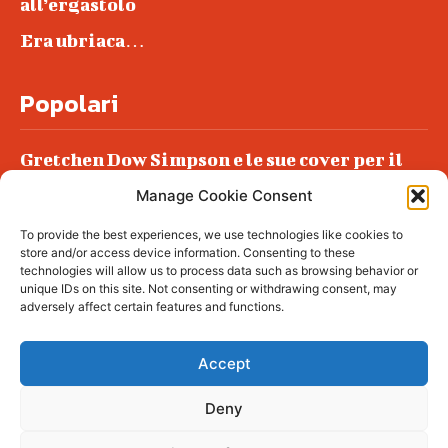
all’ergastolo
Era ubriaca…
Popolari
Gretchen Dow Simpson e le sue cover per il
New Yorker
Manage Cookie Consent
Ancora dossieraggi e schedature
To provide the best experiences, we use technologies like cookies to
Podlech, il Cile lo ha condannato
store and/or access device information. Consenting to these
all’ergastolo
technologies will allow us to process data such as browsing behavior or
unique IDs on this site. Not consenting or withdrawing consent, may
Era ubriaca…
adversely affect certain features and functions.
Accept
Deny
© tagDiv - All rights reserved. Made with
Newspaper Theme. Center Magazine is our