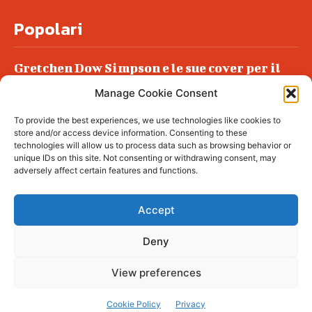
Popolari
Gretchen Dow Simpson e le sue cover per il
New Yorker
Manage Cookie Consent
Ancora dossieraggi e schedature
To provide the best experiences, we use technologies like cookies to
Podlech, il Cile lo ha condannato
store and/or access device information. Consenting to these
all’ergastolo
technologies will allow us to process data such as browsing behavior or
unique IDs on this site. Not consenting or withdrawing consent, may
Era ubriaca…
adversely affect certain features and functions.
Accept
Deny
© tagDiv - All rights reserved. Made with
Newspaper Theme. Center Magazine is our
complete News Portal about living, lifestyle,
View preferences
fashion and wellness. Take your time and
immerse yourself in this amazing
experience!
Cookie Policy
Privacy