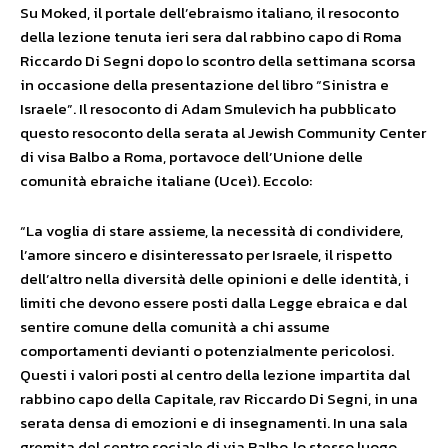
Su Moked, il portale dell’ebraismo italiano, il resoconto
della lezione tenuta ieri sera dal rabbino capo di Roma
Riccardo Di Segni dopo lo scontro della settimana scorsa
in occasione della presentazione del libro “Sinistra e
Israele”. Il resoconto
di Adam Smulevich ha pubblicato
questo resoconto della serata al Jewish Community Center
di visa Balbo a Roma, portavoce dell’Unione delle
comunità ebraiche italiane (Uceì). Eccolo:
“La voglia di stare assieme, la necessità di condividere,
l’amore sincero e disinteressato per Israele, il rispetto
dell’altro nella diversità delle opinioni e delle identità, i
limiti che devono essere posti dalla Legge ebraica e dal
sentire comune della comunità a chi assume
comportamenti devianti o potenzialmente pericolosi.
Questi i valori posti al centro della lezione impartita dal
rabbino capo della Capitale, rav Riccardo Di Segni, in una
serata densa di emozioni e di insegnamenti. In una sala
gremita del centro sociale di via Balbo, lo stesso luogo