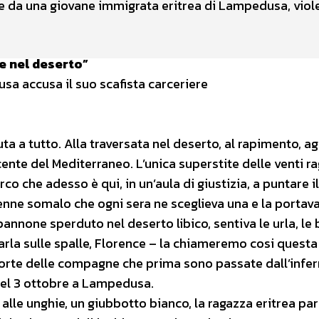
te da una giovane immigrata eritrea di Lampedusa, viol
e nel deserto”
sa accusa il suo scafista carceriere
 a tutto. Alla traversata nel deserto, al rapimento, agl
ecente del Mediterraneo. L’unica superstite delle venti r
co che adesso è qui, in un’aula di giustizia, a puntare il
nne somalo che ogni sera ne sceglieva una e la portava
pannone sperduto nel deserto libico, sentiva le urla, le b
tarla sulle spalle, Florence – la chiameremo cosi questa
la morte delle compagne che prima sono passate dall’infe
del 3 ottobre a Lampedusa.
o alle unghie, un giubbotto bianco, la ragazza eritrea par