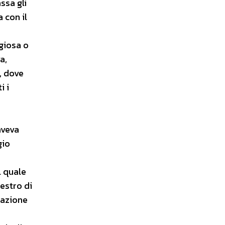
ssa gli
 con il
ggiosa o
a,
, dove
i i
aveva
gio
l quale
uestro di
razione