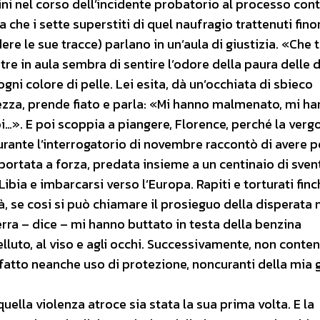
i nel corso dell’incidente probatorio al processo contr
 che i sette superstiti di quel naufragio trattenuti fino
e le sue tracce) parlano in un’aula di giustizia. «Che t
ntre in aula sembra di sentire l’odore della paura delle 
 ogni colore di pelle. Lei esita, dà un’occhiata di sbieco
rezza, prende fiato e parla: «Mi hanno malmenato, mi h
poi…». E poi scoppia a piangere, Florence, perché la verg
urante l’interrogatorio di novembre raccontò di avere p
 portata a forza, predata insieme a un centinaio di sven
bia e imbarcarsi verso l’Europa. Rapiti e torturati finc
tà, se cosi si può chiamare il prosieguo della disperata
rra – dice – mi hanno buttato in testa della benzina
uto, al viso e agli occhi. Successivamente, non conten- 
 fatto neanche uso di protezione, noncuranti della mia 
uella violenza atroce sia stata la sua prima volta. E la