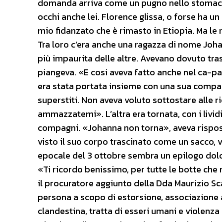
domanda arriva come un pugno nello stomaco, t
occhi anche lei. Florence glissa, o forse ha un
mio fidanzato che è rimasto in Etiopia. Ma le
Tra loro c’era anche una ragazza di nome Johan
più impaurita delle altre. Avevano dovuto trasc
piangeva. «E cosi aveva fatto anche nel ca-pa
era stata portata insieme con una sua compag
superstiti. Non aveva voluto sottostare alle r
ammazzatemi». L’altra era tornata, con i livid
compagni. «Johanna non torna», aveva risposto
visto il suo corpo trascinato come un sacco, v
epocale del 3 ottobre sembra un epilogo dolce
«Ti ricordo benissimo, per tutte le botte che 
il procuratore aggiunto della Dda Maurizio Scal
persona a scopo di estorsione, associazione 
clandestina, tratta di esseri umani e violenz