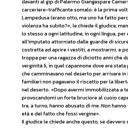
davanti al gip di Palermo Giangaspare Camerin
carceriere-trafficante somalo: è la prima volta
Lampedusa (erano otto, ma uno ha fatto perder
violenza ha subito?», le chiede il giudice, me
lo stesso a ogni latitudine, in ogni língua, per
all’imputato attorniato dalle guardie di sicu
costretta ad aprire i vestiti, a mostrarmi, e 
troppa per una ragazza di diciotto anni che d
verginità li, in quel capannone dove era stata
che camminavano nel deserto per arrivare in Li
familiari non pagavano il riscatto per la liber
nel deserto. «Dopo avermi immobilizzata a te
provocandomi un forte bruciore al cuoio capell
tre, a turno, hanno abusato di me. Non hanno
età e del fatto che fossi vergine».
Il giudice le chiede anche questo, se davvero q