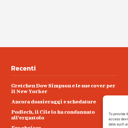
Recenti
Gretchen Dow Simpson e le sue cover per
il New Yorker
Ancora dossieraggi e schedature
Podlech, il Cile lo ha condannato
To provide t
all’ergastolo
access devic
data such as
Era ubriaca…