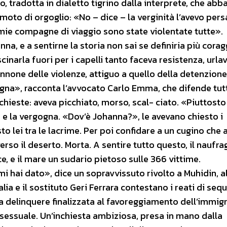
radotta in dialetto tigrino dalla interprete, che abba
 moto di orgoglio: «No – dice – la verginità l’avevo persa
 mie compagne di viaggio sono state violentate tutte».
na, e a sentirne la storia non sai se definiria più cora
inarla fuori per i capelli tanto faceva resistenza, urlav
nnone delle violenze, attiguo a quello della detenzione
na», racconta l’avvocato Carlo Emma, che difende tutt
ichieste: aveva picchiato, morso, scal- ciato. «Piuttosto
i e la vergogna. «Dov’è Johanna?», le avevano chiesto i
 lei tra le lacrime. Per poi confidare a un cugino che 
erso il deserto. Morta. A sentire tutto questo, il naufra
, e il mare un sudario pietoso sulle 366 vittime.
mi hai dato», dice un sopravvissuto rivolto a Muhidin, a
ia e il sostituto Geri Ferrara contestano i reati di seq
a delinquere finalizzata al favoreggiamento dell’immig
a sessuale. Un’inchiesta ambiziosa, presa in mano dalla