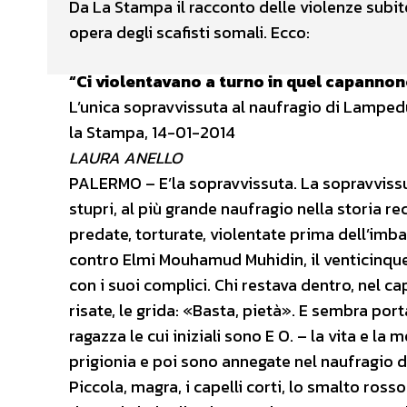
Da La Stampa il racconto delle violenze subi
opera degli scafisti somali. Ecco:
“Ci violentavano a turno in quel capannon
L’unica sopravvissuta al naufragio di Lampedu
la Stampa, 14-01-2014
LAURA ANELLO
PALERMO – E’la sopravvissuta. La sopravvissuta
stupri, al più grande naufragio nella storia r
predate, torturate, violentate prima dell’imbar
contro Elmi Mouhamud Muhidin, il venticinque
con i suoi complici. Chi restava dentro, nel ca
risate, le grida: «Basta, pietà». E sembra por
ragazza le cui iniziali sono E O. – la vita e 
prigionia e poi sono annegate nel naufragio 
Piccola, magra, i capelli corti, lo smalto ross