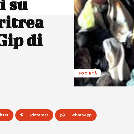
i su
ritrea
Gip di
SOCIETÀ
itter
Pinterest
WhatsApp