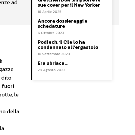
enze ad
sue cover per il New Yorker
16 Aprile 2025
Ancora dossieraggi e
schedature
6 Ottobre 2023
Podlech, il Cile lo ha
condannato all’ergastolo
18 Settembre 2023
i
Era ubriaca…
agazze
29 Agosto 2023
 dito
 fuori
otte, le
rno della
la