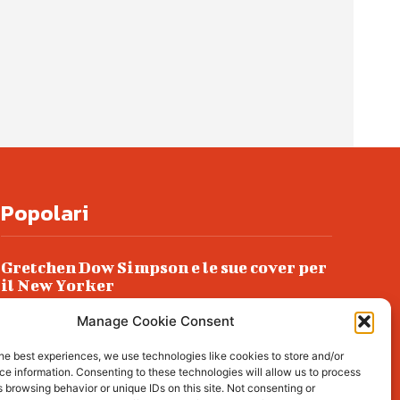
Popolari
Gretchen Dow Simpson e le sue cover per
il New Yorker
Ancora dossieraggi e schedature
Manage Cookie Consent
Podlech, il Cile lo ha condannato
he best experiences, we use technologies like cookies to store and/or
all’ergastolo
e information. Consenting to these technologies will allow us to process
 browsing behavior or unique IDs on this site. Not consenting or
Era ubriaca…