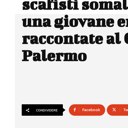
scafisti somal
una giovane e
raccontate al 
Palermo
Facebook
Tw
CONDIVIDERE