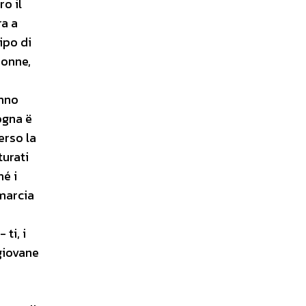
o il
ra a
ipo di
donne,
anno
ogna ë
erso la
turati
hé i
 marcia
ti, i
giovane