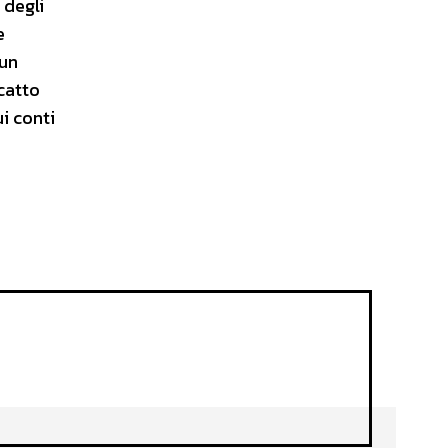
 degli
e
 un
scatto
i conti