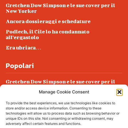
Gretchen Dow Simpson e le sue cover per il
New Yorker
Ancora dossieraggi e schedature
Podlech, il Cile lo ha condannato
all’ergastolo
Era ubriaca…
Popolari
Gretchen Dow Simpson e le sue cover per il
New Yorker
Manage Cookie Consent
Ancora dossieraggi e schedature
To provide the best experiences, we use technologies like cookies to
Podlech, il Cile lo ha condannato
store and/or access device information. Consenting to these
all’ergastolo
technologies will allow us to process data such as browsing behavior or
unique IDs on this site. Not consenting or withdrawing consent, may
Era ubriaca…
adversely affect certain features and functions.