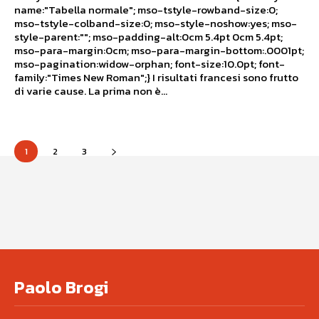
name:"Tabella normale"; mso-tstyle-rowband-size:0;
mso-tstyle-colband-size:0; mso-style-noshow:yes; mso-
style-parent:""; mso-padding-alt:0cm 5.4pt 0cm 5.4pt;
mso-para-margin:0cm; mso-para-margin-bottom:.0001pt;
mso-pagination:widow-orphan; font-size:10.0pt; font-
family:"Times New Roman";} I risultati francesi sono frutto
di varie cause. La prima non è...
1
2
3
Paolo Brogi