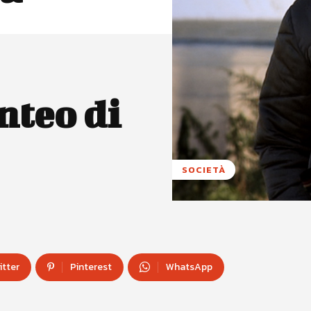
nteo di
SOCIETÀ
itter
Pinterest
WhatsApp