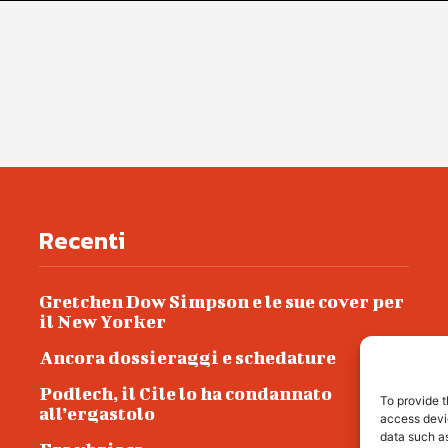
Recenti
Gretchen Dow Simpson e le sue cover per
il New Yorker
Ancora dossieraggi e schedature
Podlech, il Cile lo ha condannato
To provide t
all’ergastolo
access devic
data such as