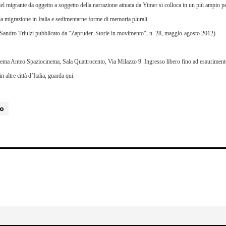
el migrante da oggetto a soggetto della narrazione attuata da Yimer si colloca in un più ampio p
la migrazione in Italia e sedimentarne forme di memoria plurali.
i Sandro Triulzi
pubblicato da “
Zapruder. Storie in movimento
“, n. 28, maggio-agosto 2012)
inema Anteo Spaziocinema, Sala Quattrocento, Via Milazzo 9. Ingresso libero fino ad esaurimento
altre città d’Italia,
guarda qui
.
ro