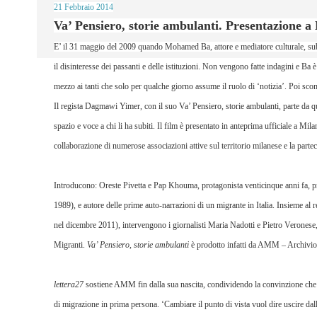
21 Febbraio 2014
Va’ Pensiero, storie ambulanti. Presentazione 
E’ il 31 maggio del 2009 quando Mohamed Ba, attore e mediatore culturale, sub
il disinteresse dei passanti e delle istituzioni. Non vengono fatte indagini e Ba è 
mezzo ai tanti che solo per qualche giorno assume il ruolo di ‘notizia’. Poi sco
Il regista Dagmawi Yimer, con il suo
Va’ Pensiero, storie ambulanti
, parte da q
spazio e voce a chi li ha subiti. Il film è presentato in anteprima ufficiale a Mi
collaborazione di numerose associazioni attive sul territorio milanese e la parte
Introducono: Oreste Pivetta e Pap Khouma, protagonista venticinque anni fa, p
1989), e autore delle prime auto-narrazioni di un migrante in Italia. Insieme a
nel dicembre 2011), intervengono i giornalisti Maria Nadotti e Pietro Veronese,
Migranti.
Va’ Pensiero, storie ambulanti
è prodotto infatti da
AMM – Archivio 
lettera27
sostiene AMM fin dalla sua nascita, condividendo la convinzione che il
di migrazione in prima persona. ‘Cambiare il punto di vista vuol dire uscire dal