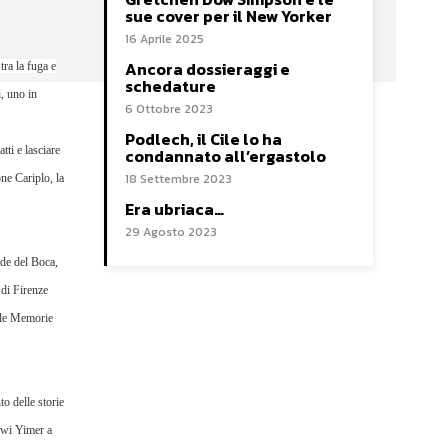
sue cover per il New Yorker
16 Aprile 2025
Ancora dossieraggi e
ra la fuga e
schedature
i, uno in
6 Ottobre 2023
Podlech, il Cile lo ha
tti e lasciare
condannato all’ergastolo
18 Settembre 2023
ne Cariplo
, la
Era ubriaca…
29 Agosto 2023
ide del Boca,
 di Firenze
lle Memorie
o delle storie
mawi Yimer a