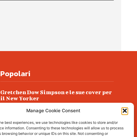
Popolari
Gretchen Dow Simpson e le sue cover per
il New Yorker
Ancora dossieraggi e schedature
Manage Cookie Consent
Podlech, il Cile lo ha condannato
he best experiences, we use technologies like cookies to store and/or
all’ergastolo
e information. Consenting to these technologies will allow us to process
 browsing behavior or unique IDs on this site. Not consenting or