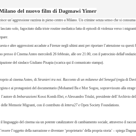
a Milano del nuovo film di Dagmawi Yimer
isce un’aggressione razzista in pieno centro a Milano. Un crimine senza senso che si consuma t
lasciato solo, fagocitato dalla triste routine mediatica fatta di episodi di violenza verso i migrant
mpare.
uesta e altre aggressioni accadute a Firenze negli ultimi anni per riportare l’attenzione su questi fa
lano presso il Cinema Anteo mercoledì 26 febbraio, alle ore 21.00, con il patrocinio della
Fondazio
cipazione del sindaco Giuliano Pisapia (
scarica qui il comunicato stampa
).
roprio al cinema Anteo, di
Stranieri tra noi. Racconto di un milanese del Senegal
(regia di Dav
l regista e ai protagonisti del documentario (Mohamed Ba e Mor Sogou, sopravvissuto alla strage
 l’autore di
Imbarazzismi
Kossi Komli-Ebri, e Alessandro Triulzi, presidente dell’Archivio de
delle Memorie Migranti
, con il contributo di
lettera27
e
Open Society Foundations
.
 linguaggio del cinema sia un potente catalizzatore di cambiamento sociale, attraverso il raccont
l’essere l’oggetto della narrazione e diventare ‘proprietario’ della propria storia’ – spiega Dag