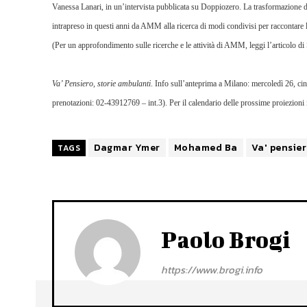
Vanessa Lanari, in un’
intervista pubblicata su Doppiozero
. La trasformazione d
intrapreso in questi anni da AMM alla ricerca di modi condivisi per raccontare 
(Per un approfondimento sulle ricerche e le attività di AMM,
leggi l’articolo d
Va’ Pensiero, storie ambulanti
. Info sull’anteprima a Milano: mercoledì 26, c
prenotazioni: 02-43912769 – int.3). Per il calendario delle prossime proiezioni in 
Dagmar Ymer
Mohamed Ba
Va' pensie
TAGS
Paolo Brogi
https://www.brogi.info