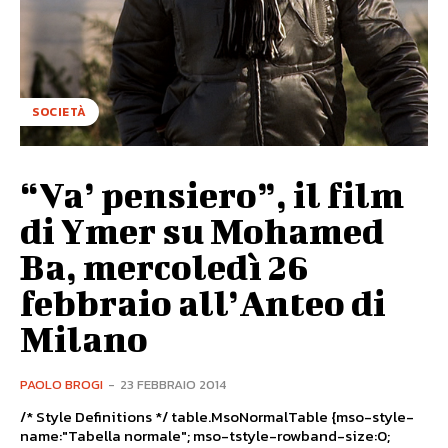
SOCIETÀ
“Va’ pensiero”, il film
di Ymer su Mohamed
Ba, mercoledì 26
febbraio all’Anteo di
Milano
PAOLO BROGI
-
23 FEBBRAIO 2014
/* Style Definitions */ table.MsoNormalTable {mso-style-
name:"Tabella normale"; mso-tstyle-rowband-size:0;