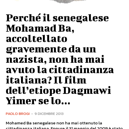
Perché il senegalese
Mohamad Ba,
accoltellato
gravemente da un
nazista, non ha mai
avuto la cittadinanza
italiana? Il film
dell’etiope Dagmawi
Yimer se lo...
PAOLO BROGI
-
9 DICEMBRE 2013
Mohamed Ba senegalese non ha mai ottenuto la
cittadinanza italiana. Eppure il 31 maggio del 2009 è stato