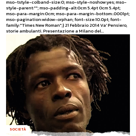
mso-tstyle-colband-size:0; mso-style-noshow:yes; mso-
style-parent:""; mso-padding-alt:0cm 5.4pt 0cm 5.4pt;
mso-para-margin:0cm; mso-para-margin-bottom:.0001pt;
mso-pagination:widow-orphan; font-size:10.0pt; font-
family:"Times New Roman";} 21 Febbraio 2014 Va' Pensiero,
storie ambulanti. Presentazione a Milano del...
SOCIETÀ