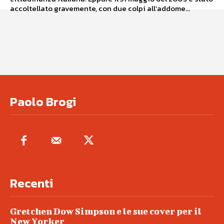
accoltellato gravemente, con due colpi all’addome...
Paolo Brogi
Recenti
Gretchen Dow Simpson e le sue cover per il
New Yorker