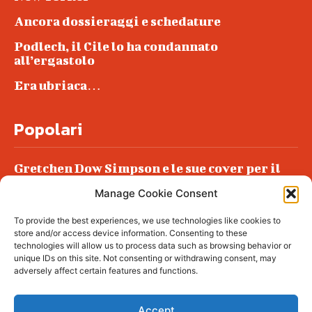
Ancora dossieraggi e schedature
Podlech, il Cile lo ha condannato
all’ergastolo
Era ubriaca…
Popolari
Gretchen Dow Simpson e le sue cover per il
New Yorker
Manage Cookie Consent
Ancora dossieraggi e schedature
To provide the best experiences, we use technologies like cookies to
Podlech, il Cile lo ha condannato
store and/or access device information. Consenting to these
all’ergastolo
technologies will allow us to process data such as browsing behavior or
unique IDs on this site. Not consenting or withdrawing consent, may
Era ubriaca…
adversely affect certain features and functions.
Accept