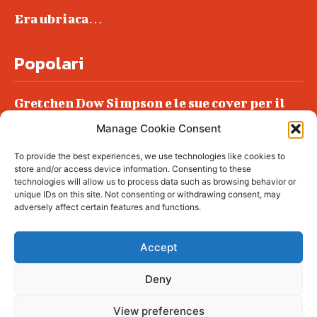
Era ubriaca…
Popolari
Gretchen Dow Simpson e le sue cover per il
New Yorker
Manage Cookie Consent
Ancora dossieraggi e schedature
To provide the best experiences, we use technologies like cookies to
Podlech, il Cile lo ha condannato
store and/or access device information. Consenting to these
all’ergastolo
technologies will allow us to process data such as browsing behavior or
unique IDs on this site. Not consenting or withdrawing consent, may
Era ubriaca…
adversely affect certain features and functions.
Accept
Deny
© tagDiv - All rights reserved. Made with
Newspaper Theme. Center Magazine is our
complete News Portal about living, lifestyle,
View preferences