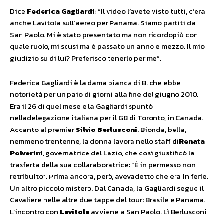
Dice
Federica Gagliardi
: “Il video l’avete visto tutti, c’era
anche Lavitola sull’aereo per Panama. Siamo partiti da
San Paolo. Mi è stato presentato ma non ricordopiù con
quale ruolo, mi scusi ma è passato un anno e mezzo. Il mio
giudizio su di lui? Preferisco tenerlo per me”.
Federica Gagliardi è la dama bianca di B. che ebbe
notorietà per un paio di giorni alla fine del giugno 2010.
Era il 26 di quel mese e la Gagliardi spuntò
nelladelegazione italiana per il G8 di Toronto, in Canada.
Accanto al premier
Silvio Berlusconi
. Bionda, bella,
nemmeno trentenne, la donna lavora nello staff di
Renata
Polverini
, governatrice del Lazio, che così giustificò la
trasferta della sua collaraboratrice: “È in permesso non
retribuito”. Prima ancora, però, avevadetto che era in ferie.
Un altro piccolo mistero. Dal Canada, la Gagliardi segue il
Cavaliere nelle altre due tappe del tour: Brasile e Panama.
L’incontro con
Lavitola
avviene a San Paolo. Lì Berlusconi