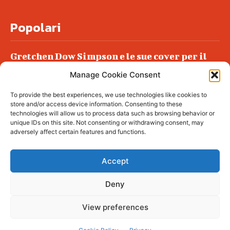
Popolari
Gretchen Dow Simpson e le sue cover per il
New Yorker
Manage Cookie Consent
Ancora dossieraggi e schedature
To provide the best experiences, we use technologies like cookies to
Podlech, il Cile lo ha condannato
store and/or access device information. Consenting to these
all’ergastolo
technologies will allow us to process data such as browsing behavior or
unique IDs on this site. Not consenting or withdrawing consent, may
Era ubriaca…
adversely affect certain features and functions.
Accept
Deny
© tagDiv - All rights reserved. Made with
Newspaper Theme. Center Magazine is our
complete News Portal about living, lifestyle,
View preferences
fashion and wellness. Take your time and
immerse yourself in this amazing
experience!