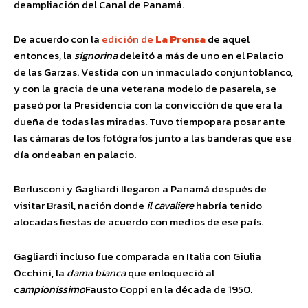
deampliación del Canal de Panamá.
De acuerdo con la
edición de
La Prensa
de aquel
entonces, la
signorina
deleitó a más de uno en el Palacio
de las Garzas. Vestida con un inmaculado conjuntoblanco,
y con la gracia de una veterana modelo de pasarela, se
paseó por la Presidencia con la convicción de que era la
dueña de todas las miradas. Tuvo tiempopara posar ante
las cámaras de los fotógrafos junto a las banderas que ese
día ondeaban en palacio.
Berlusconi y Gagliardi llegaron a Panamá después de
visitar Brasil, nación donde
il cavaliere
habría tenido
alocadas fiestas de acuerdo con medios de ese país.
Gagliardi incluso fue comparada en Italia con Giulia
Occhini, la
dama bianca
que enloqueció al
c
ampionissimo
Fausto Coppi en la década de 1950.