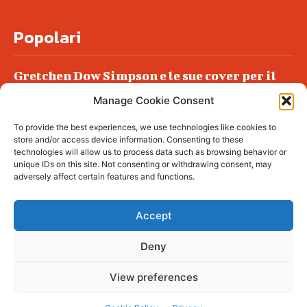
Popolari
Gretchen Dow Simpson e le sue cover per il
New Yorker
Manage Cookie Consent
Ancora dossieraggi e schedature
To provide the best experiences, we use technologies like cookies to
Podlech, il Cile lo ha condannato
store and/or access device information. Consenting to these
all’ergastolo
technologies will allow us to process data such as browsing behavior or
unique IDs on this site. Not consenting or withdrawing consent, may
Era ubriaca…
adversely affect certain features and functions.
Accept
Deny
© tagDiv - All rights reserved. Made with
Newspaper Theme. Center Magazine is our
complete News Portal about living, lifestyle,
View preferences
fashion and wellness. Take your time and
immerse yourself in this amazing