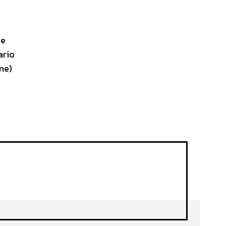
he
ario
ne)