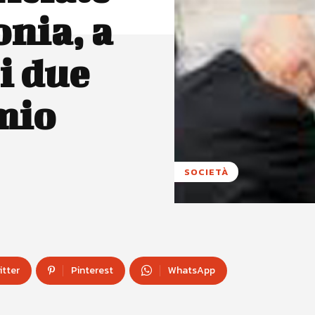
onia, a
i due
mio
SOCIETÀ
itter
Pinterest
WhatsApp