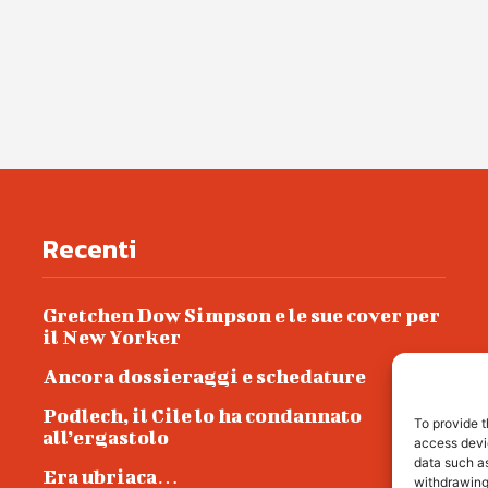
Recenti
Gretchen Dow Simpson e le sue cover per
il New Yorker
Ancora dossieraggi e schedature
Podlech, il Cile lo ha condannato
To provide t
all’ergastolo
access devic
data such as
Era ubriaca…
withdrawing