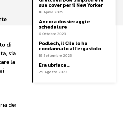
sue cover per il New Yorker
16 Aprile 2025
nte
Ancora dossieraggi e
schedature
6 Ottobre 2023
Podlech, il Cile lo ha
to di
condannato all’ergastolo
ta, sia
18 Settembre 2023
tare la
Era ubriaca…
ei
29 Agosto 2023
ria dei