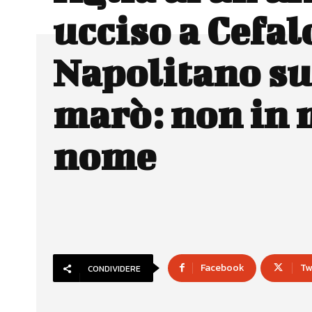
ucciso a Cefal
Napolitano su
marò: non in 
nome
Facebook
Tw
CONDIVIDERE