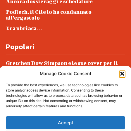
Ancora dossieraggi e schedature
Podlech, il Cile lo ha condannato
all’ergastolo
Era ubriaca…
Popolari
Gretchen Dow Simpson e le sue cover per il
New Yorker
Manage Cookie Consent
Ancora dossieraggi e schedature
To provide the best experiences, we use technologies like cookies to
Podlech, il Cile lo ha condannato
store and/or access device information. Consenting to these
all’ergastolo
technologies will allow us to process data such as browsing behavior or
unique IDs on this site. Not consenting or withdrawing consent, may
Era ubriaca…
adversely affect certain features and functions.
Accept