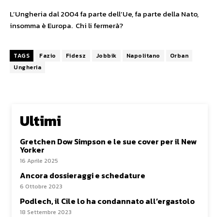
L’Ungheria dal 2004 fa parte dell’Ue, fa parte della Nato,
insomma è Europa. Chi li fermerà?
TAGS
Fazio
Fidesz
Jobbik
Napolitano
Orban
Ungheria
Ultimi
Gretchen Dow Simpson e le sue cover per il New
Yorker
16 Aprile 2025
Ancora dossieraggi e schedature
6 Ottobre 2023
Podlech, il Cile lo ha condannato all’ergastolo
18 Settembre 2023