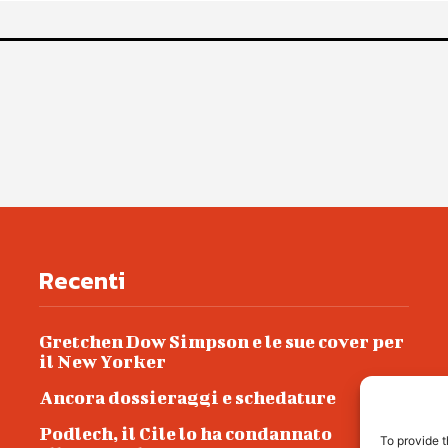
Recenti
Gretchen Dow Simpson e le sue cover per
il New Yorker
Ancora dossieraggi e schedature
Podlech, il Cile lo ha condannato
To provide t