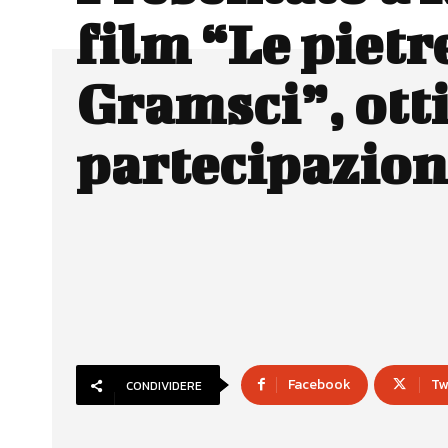
film “Le pietr
Gramsci”, ott
partecipazion
Facebook
Tw
CONDIVIDERE