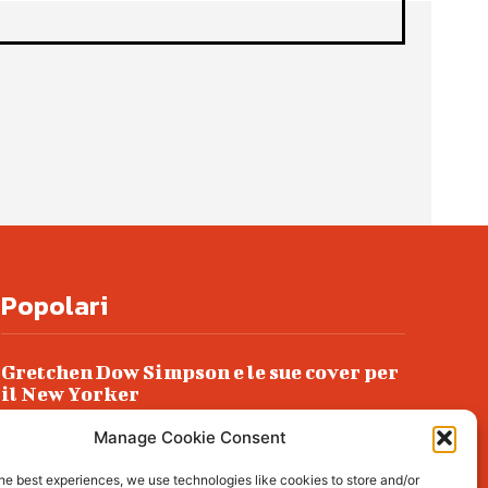
Popolari
Gretchen Dow Simpson e le sue cover per
il New Yorker
Ancora dossieraggi e schedature
Manage Cookie Consent
Podlech, il Cile lo ha condannato
he best experiences, we use technologies like cookies to store and/or