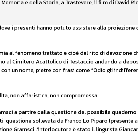
emoria e della Storia, a Trastevere, il film di David Ri
o dove i presenti hanno potuto assistere alla proiezione 
mia al fenomeno trattato e cioè del rito di devozione c
ono al Cimitero Acattolico di Testaccio andando a depo
con un nome, pietre con frasi come “Odio gli indifferen
pulita, non affaristica, non compromessa.
Gramsci a partire dalla questione del possibile quaderno
ti, questione sollevata da Franco Lo Piparo (presente a
ione Gramsci l’interlocutore è stato il linguista Gianca