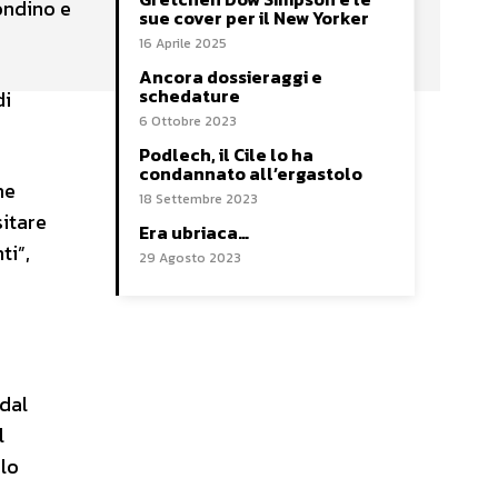
ondino e
sue cover per il New Yorker
16 Aprile 2025
Ancora dossieraggi e
schedature
di
6 Ottobre 2023
Podlech, il Cile lo ha
condannato all’ergastolo
he
18 Settembre 2023
sitare
Era ubriaca…
ti”,
29 Agosto 2023
 dal
l
rlo