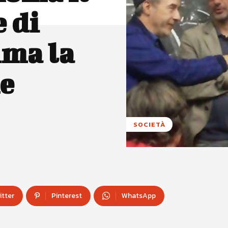
e di
ima la
e
SOCIETÀ
itter
Pinterest
WhatsApp