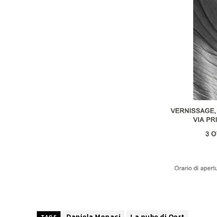
Daniela Monaci
La nube di Oort
TAGS