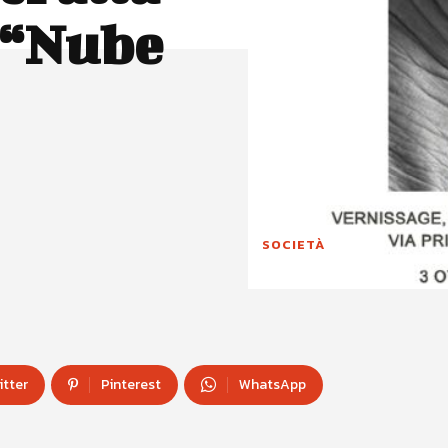
a “Nube
SOCIETÀ
itter
Pinterest
WhatsApp