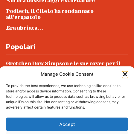
Ancora dossieraggi e schedature
Podlech, il Cile lo ha condannato
all’ergastolo
Era ubriaca…
Popolari
Gretchen Dow Simpson e le sue cover per il
New Yorker
Manage Cookie Consent
Ancora dossieraggi e schedature
To provide the best experiences, we use technologies like cookies to
Podlech, il Cile lo ha condannato
store and/or access device information. Consenting to these
all’ergastolo
technologies will allow us to process data such as browsing behavior or
unique IDs on this site. Not consenting or withdrawing consent, may
Era ubriaca…
adversely affect certain features and functions.
Accept