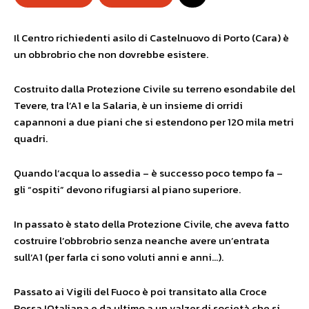
Il Centro richiedenti asilo di Castelnuovo di Porto (Cara) è
un obbrobrio che non dovrebbe esistere.
Costruito dalla Protezione Civile su terreno esondabile del
Tevere, tra l’A1 e la Salaria, è un insieme di orridi
capannoni a due piani che si estendono per 120 mila metri
quadri.
Quando l’acqua lo assedia – è successo poco tempo fa –
gli “ospiti” devono rifugiarsi al piano superiore.
In passato è stato della Protezione Civile, che aveva fatto
costruire l’obbrobrio senza neanche avere un’entrata
sull’A1 (per farla ci sono voluti anni e anni…).
Passato ai Vigili del Fuoco è poi transitato alla Croce
Rossa IOtaliana e da ultimo a un valzer di società che si