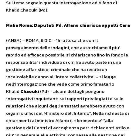
Sul tema segnalo questa interrogazione ad Alfano di
Khalid Chaouki (Pd):
Mafia Roma: Deputati Pd, Alfano chiarisca appalti Cara
(ANSA) – ROMA, 6 DIC – “In attesa che con il
proseguimento delle indagini, che auspichiamo il piu’
rapido ed efficace possibile, si chiariscano fino in fondo le
responsabilita’ individuali di chi ha avuto parte in una
gestione affaristico-criminale che ha recato un
incalcolabile danno all’intera collettivita’ – si legge
nell’interrogazione che vede come primo firmatario
Khalid
Chaouki
(Pd) – alcuni dettagli pongono
interrogativi inquietanti sui rapporti privilegiati e sulle
relazioni che alcuni degli arrestati avrebbero avuto con
organi o uffici del Ministero dell’Interno”. Nella richiesta di
chiarimenti al ministro Alfano il riferimento e’ “alla
gestione dei Centri di accoglienza per i richiedenti asilo e
piu’ in generale alle attivita’ connesse alla gestione dei