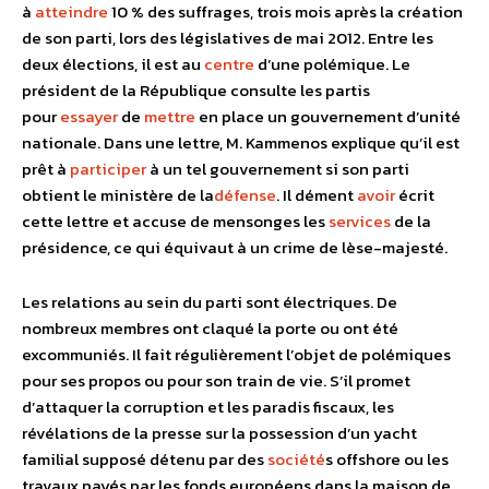
à
atteindre
10 % des suffrages, trois mois après la création
de son parti, lors des législatives de mai 2012. Entre les
deux élections, il est au
centre
d’une polémique. Le
président de la République consulte les partis
pour
essayer
de
mettre
en place un gouvernement d’unité
nationale. Dans une lettre, M. Kammenos explique qu’il est
prêt à
participer
à un tel gouvernement si son parti
obtient le ministère de la
défense
. Il dément
avoir
écrit
cette lettre et accuse de mensonges les
services
de la
présidence, ce qui équivaut à un crime de lèse-majesté.
Les relations au sein du parti sont électriques. De
nombreux membres ont claqué la porte ou ont été
excommuniés. Il fait régulièrement l’objet de polémiques
pour ses propos ou pour son train de vie. S’il promet
d’attaquer la corruption et les paradis fiscaux, les
révélations de la presse sur la possession d’un yacht
familial supposé détenu par des
société
s offshore ou les
travaux payés par les fonds européens dans la maison de