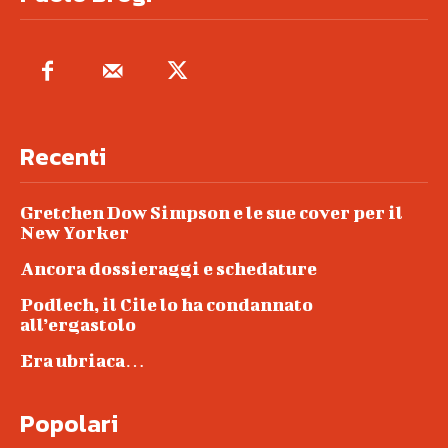
Recenti
Gretchen Dow Simpson e le sue cover per il
New Yorker
Ancora dossieraggi e schedature
Podlech, il Cile lo ha condannato
all’ergastolo
Era ubriaca…
Popolari