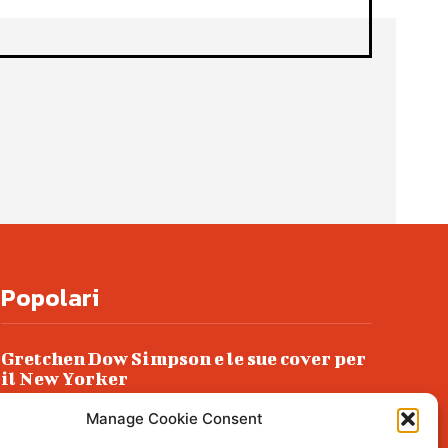
Popolari
Gretchen Dow Simpson e le sue cover per
il New Yorker
Ancora dossieraggi e schedature
Manage Cookie Consent