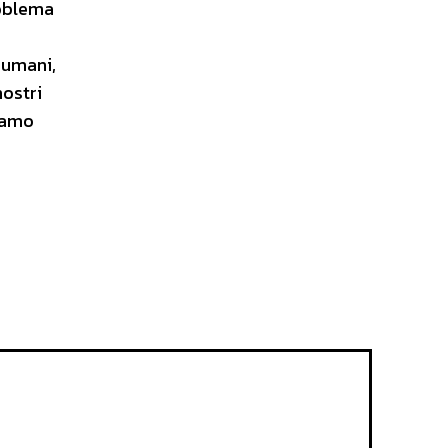
roblema
 umani,
nostri
eiamo