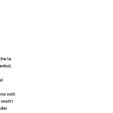
che la
anbul,
ei
ono noti
 vostri
 dei