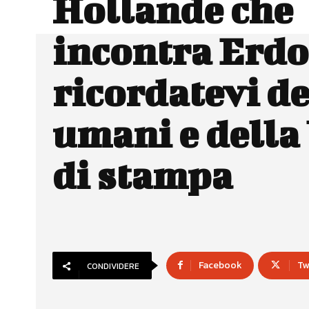
Hollande che
incontra Erd
ricordatevi dei
umani e della 
di stampa
Facebook
Tw
CONDIVIDERE