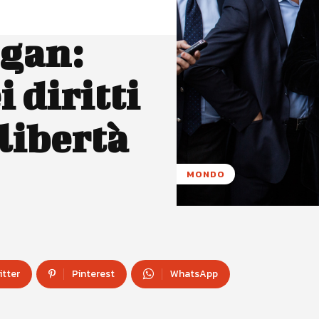
ogan:
 diritti
libertà
MONDO
itter
Pinterest
WhatsApp