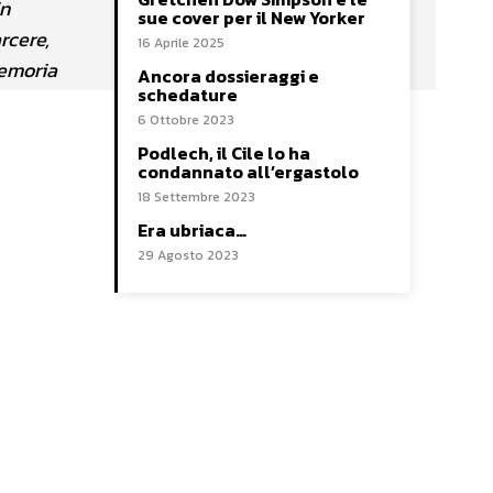
in
sue cover per il New Yorker
rcere,
16 Aprile 2025
memoria
Ancora dossieraggi e
schedature
6 Ottobre 2023
Podlech, il Cile lo ha
condannato all’ergastolo
18 Settembre 2023
Era ubriaca…
29 Agosto 2023