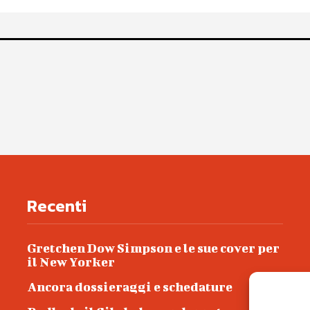
Recenti
Gretchen Dow Simpson e le sue cover per
il New Yorker
Ancora dossieraggi e schedature