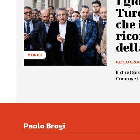
I gi
Tur
che
rico
dell
MONDO
PAOLO BROG
Il diretto
Cumruyet a
Paolo Brogi