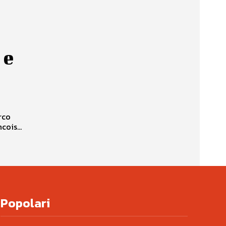
e
 e
rco
cois...
Popolari