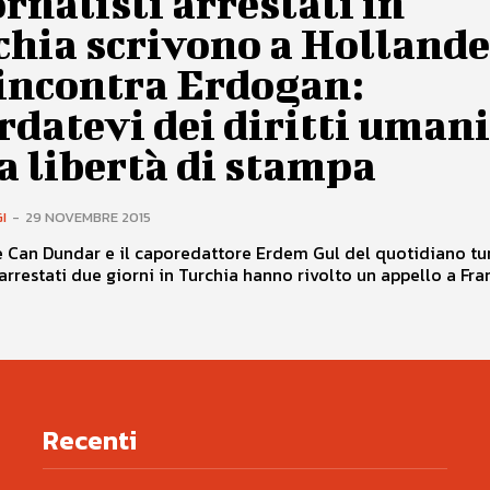
ornalisti arrestati in
chia scrivono a Holland
 incontra Erdogan:
rdatevi dei diritti umani
a libertà di stampa
I
-
29 NOVEMBRE 2015
re Can Dundar e il caporedattore Erdem Gul del quotidiano tu
rrestati due giorni in Turchia hanno rivolto un appello a Fran
Recenti