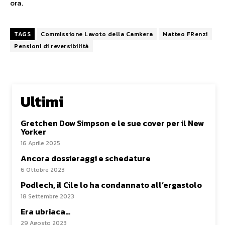
ora.
TAGS
Commissione Lavoto della Camkera
Matteo FRenzi
Pensioni di reversibilità
Ultimi
Gretchen Dow Simpson e le sue cover per il New
Yorker
16 Aprile 2025
Ancora dossieraggi e schedature
6 Ottobre 2023
Podlech, il Cile lo ha condannato all’ergastolo
18 Settembre 2023
Era ubriaca…
29 Agosto 2023