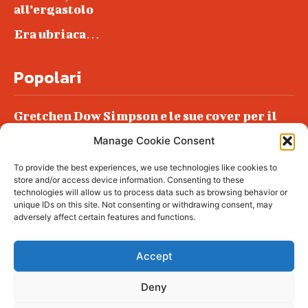
all’ergastolo
Era ubriaca…
Popolari
Gretchen Dow Simpson e le sue cover per il
New Yorker
Manage Cookie Consent
Ancora dossieraggi e schedature
To provide the best experiences, we use technologies like cookies to
Podlech, il Cile lo ha condannato
store and/or access device information. Consenting to these
all’ergastolo
technologies will allow us to process data such as browsing behavior or
unique IDs on this site. Not consenting or withdrawing consent, may
Era ubriaca…
adversely affect certain features and functions.
Accept
Deny
© tagDiv - All rights reserved. Made with
Newspaper Theme. Center Magazine is our