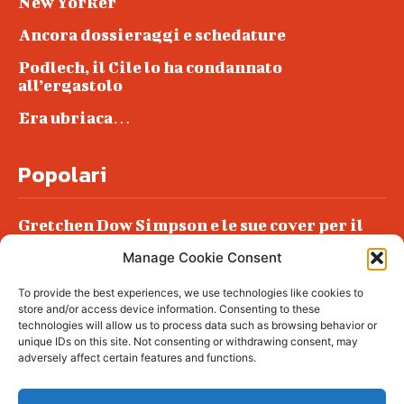
New Yorker
Ancora dossieraggi e schedature
Podlech, il Cile lo ha condannato
all’ergastolo
Era ubriaca…
Popolari
Gretchen Dow Simpson e le sue cover per il
New Yorker
Manage Cookie Consent
Ancora dossieraggi e schedature
To provide the best experiences, we use technologies like cookies to
Podlech, il Cile lo ha condannato
store and/or access device information. Consenting to these
all’ergastolo
technologies will allow us to process data such as browsing behavior or
unique IDs on this site. Not consenting or withdrawing consent, may
Era ubriaca…
adversely affect certain features and functions.