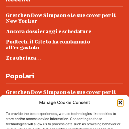
Gretchen Dow Simpson e le sue cover per il
New Yorker
Ancora dossieraggi e schedature
Podlech, il Cile lo ha condannato
all’ergastolo
Era ubriaca…
Popolari
Gretchen Dow Simpson e le sue cover per il
New Yorker
Manage Cookie Consent
Ancora dossieraggi e schedature
To provide the best experiences, we use technologies like cookies to
Podlech, il Cile lo ha condannato
store and/or access device information. Consenting to these
all’ergastolo
technologies will allow us to process data such as browsing behavior or