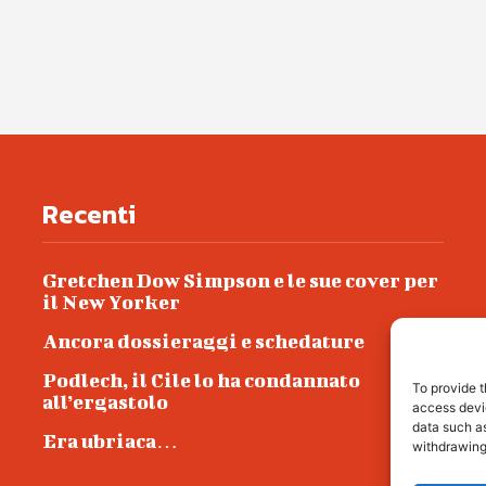
Recenti
Gretchen Dow Simpson e le sue cover per
il New Yorker
Ancora dossieraggi e schedature
Podlech, il Cile lo ha condannato
To provide t
all’ergastolo
access devic
data such as
Era ubriaca…
withdrawing