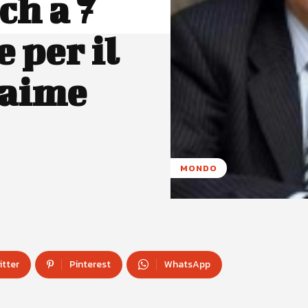
ch a 7
 per il
Jaime
MONDO
itter
Pinterest
WhatsApp