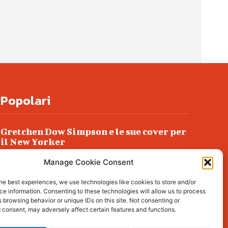
Popolari
Gretchen Dow Simpson e le sue cover per
il New Yorker
Ancora dossieraggi e schedature
Manage Cookie Consent
Podlech, il Cile lo ha condannato
he best experiences, we use technologies like cookies to store and/or
all’ergastolo
e information. Consenting to these technologies will allow us to process
 browsing behavior or unique IDs on this site. Not consenting or
Era ubriaca…
 consent, may adversely affect certain features and functions.