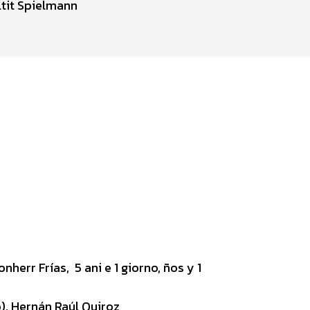
Eltit Spielmann
err Frías, 5 ani e 1 giorno, ños y 1
), Hernán Raúl Quiroz