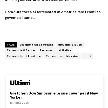
E ora? Ora tocca ai terremotati di Amatrice fare i conti col
governo di turno…
TAGS
Giorgio Frasca Polara
Giovanni Giolitti
Terremotati Belice
Terremoto del Belice
Terremoto di Amatrice
Terremoto di Messina
Unità
Ultimi
Gretchen Dow Simpson e le sue cover per il New
Yorker
16 Aprile 2025