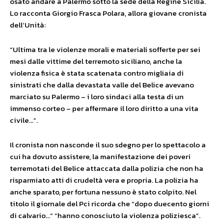
osato andare a Palermo sotto la sede della Regine Sicilia.
Lo racconta Giorgio Frasca Polara, allora giovane cronista
dell’Unità:
“Ultima tra le violenze morali e materiali sofferte per sei
mesi dalle vittime del terremoto siciliano, anche la
violenza fisica è stata scatenata contro migliaia di
sinistrati che dalla devastata valle del Belice avevano
marciato su Palermo – i loro sindaci alla testa di un
immenso corteo – per affermare il loro diritto a una vita
civile…”.
Il cronista non nasconde il suo sdegno per lo spettacolo a
cui ha dovuto assistere, la manifestazione dei poveri
terremotati del Belice attaccata dalla polizia che non ha
risparmiato atti di crudeltà vera e propria. La polizia ha
anche sparato, per fortuna nessuno è stato colpito. Nel
titolo il giornale del Pci ricorda che “dopo duecento giorni
di calvario…” “hanno conosciuto la violenza poliziesca”.