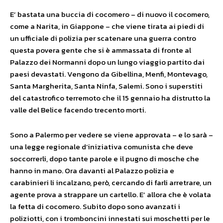
E’ bastata una buccia di cocomero – di nuovo il cocomero,
come a Narita, in Giappone – che viene tirata ai piedi di
un ufficiale di polizia per scatenare una guerra contro
questa povera gente che si è ammassata di fronte al
Palazzo dei Normanni dopo un lungo viaggio partito dai
paesi devastati. Vengono da Gibellina, Menfi, Montevago,
Santa Margherita, Santa Ninfa, Salemi. Sono i superstiti
del catastrofico terremoto che il 15 gennaio ha distrutto la
valle del Belice facendo trecento morti.
Sono a Palermo per vedere se viene approvata – e lo sarà –
una legge regionale d’iniziativa comunista che deve
soccorrerli, dopo tante parole e il pugno di mosche che
hanno in mano. Ora davanti al Palazzo polizia e
carabinieri li incalzano, però, cercando di farli arretrare, un
agente prova a strappare un cartello. E’ allora che è volata
la fetta di cocomero. Subito dopo sono avanzati i
poliziotti, con i tromboncini innestati sui moschetti per le