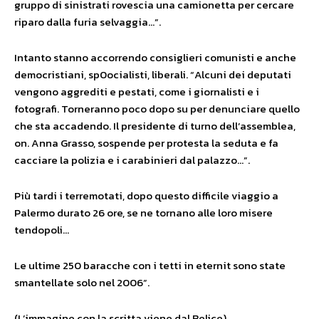
gruppo di sinistrati rovescia una camionetta per cercare
riparo dalla furia selvaggia…”.
Intanto stanno accorrendo consiglieri comunisti e anche
democristiani, sp0ocialisti, liberali. “Alcuni dei deputati
vengono aggrediti e pestati, come i giornalisti e i
fotografi. Torneranno poco dopo su per denunciare quello
che sta accadendo. Il presidente di turno dell’assemblea,
on. Anna Grasso, sospende per protesta la seduta e fa
cacciare la polizia e i carabinieri dal palazzo…”.
Più tardi i terremotati, dopo questo difficile viaggio a
Palermo durato 26 ore, se ne tornano alle loro misere
tendopoli…
Le ultime 250 baracche con i tetti in eternit sono state
smantellate solo nel 2006”.
(L’immagine con la scritta viene dal Belice)