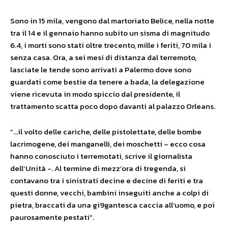
Sono in 15 mila, vengono dal martoriato Belice, nella notte
tra il 14 e il gennaio hanno subito un sisma di magnitudo
6.4, i morti sono stati oltre trecento, mille i feriti, 70 mila i
senza casa. Ora, a sei mesi di distanza dal terremoto,
lasciate le tende sono arrivati a Palermo dove sono
guardati come bestie da tenere a bada, la delegazione
viene ricevuta in modo spiccio dal presidente, il
trattamento scatta poco dopo davanti al palazzo Orleans.
“…il volto delle cariche, delle pistolettate, delle bombe
lacrimogene, dei manganelli, dei moschetti – ecco cosa
hanno conosciuto i terremotati, scrive il giornalista
dell’Unità -. Al termine di mezz’ora di tregenda, si
contavano tra i sinistrati decine e decine di feriti e tra
questi donne, vecchi, bambini inseguiti anche a colpi di
pietra, braccati da una gi9gantesca caccia all’uomo, e poi
paurosamente pestati”.