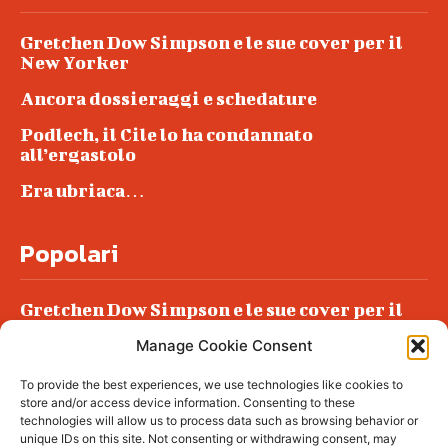
Gretchen Dow Simpson e le sue cover per il
New Yorker
Ancora dossieraggi e schedature
Podlech, il Cile lo ha condannato
all’ergastolo
Era ubriaca…
Popolari
Gretchen Dow Simpson e le sue cover per il
New Yorker
Manage Cookie Consent
Ancora dossieraggi e schedature
To provide the best experiences, we use technologies like cookies to
Podlech, il Cile lo ha condannato
store and/or access device information. Consenting to these
all’ergastolo
technologies will allow us to process data such as browsing behavior or
unique IDs on this site. Not consenting or withdrawing consent, may