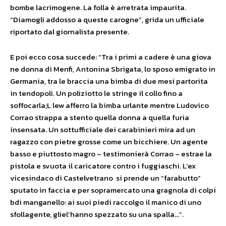
bombe lacrimogene. La folla è arretrata impaurita.
“Diamogli addosso a queste carogne”, grida un ufficiale
riportato dal giornalista presente.
E poi ecco cosa succede: “Tra i primi a cadere è una giova
ne donna di Menfi, Antonina Sbrigata, lo sposo emigrato in
Germania, tra le braccia una bimba di due mesi partorita
in tendopoli. Un poliziotto le stringe il collo fino a
soffocarla;L lew afferro la bimba urlante mentre Ludovico
Corrao strappa a stento quella donna a quella furia
insensata. Un sottufficiale dei carabinieri mira ad un
ragazzo con pietre grosse come un bicchiere. Un agente
basso e piuttosto magro – testimonierà Corrao – estrae la
pistola e svuota il caricatore contro i fuggiaschi. L’ex
vicesindaco di Castelvetrano si prende un “farabutto”
sputato in faccia e per sopramercato una gragnola di colpi
bdi manganello: ai suoi piedi raccolgo il manico di uno
sfollagente, gliel’hanno spezzato su una spalla…”.