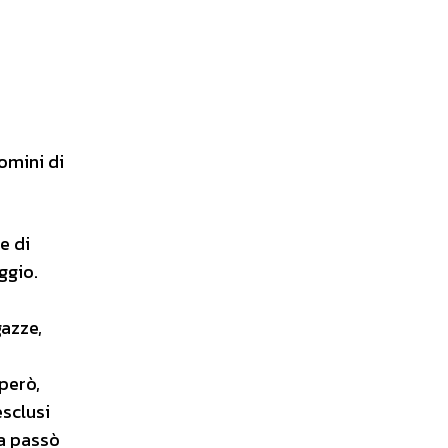
omini di
e di
ggio.
gazze,
però,
esclusi
ma passò