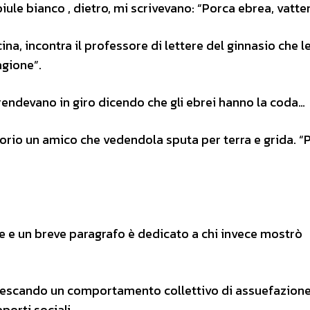
iule bianco , dietro, mi scrivevano: “Porca ebrea, vatte
na, incontra il professore di lettere del ginnasio che le
agione”.
prendevano in giro dicendo che gli ebrei hanno la coda…
torio un amico che vedendola sputa per terra e grida. “
ie e un breve paragrafo è dedicato a chi invece mostrò
nnescando un comportamento collettivo di assuefazione
porti sociali.