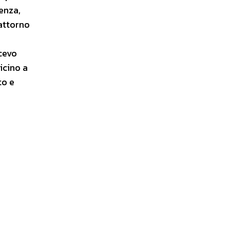
enza,
attorno
scevo
icino a
to e