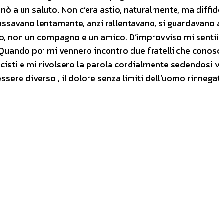
ò a un saluto. Non c’era astio, naturalmente, ma diffid
assavano lentamente, anzi rallentavano, si guardavano 
to, non un compagno e un amico. D’improvviso mi sentii
i. Quando poi mi vennero incontro due fratelli che cono
cisti e mi rivolsero la parola cordialmente sedendosi v
 essere diverso , il dolore senza limiti dell’uomo rinnega
.