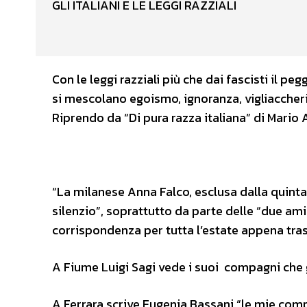
GLI ITALIANI E LE LEGGI RAZZIALI
Con le leggi razziali più che dai fascisti il pegg
si mescolano egoismo, ignoranza, vigliaccheria
Riprendo da “Di pura razza italiana” di Mario 
“La milanese Anna Falco, esclusa dalla quinta
silenzio”, soprattutto da parte delle “due am
corrispondenza per tutta l’estate appena tra
A Fiume Luigi Sagi vede i suoi compagni che g
A Ferrara scrive Eugenia Bassani “le mie com