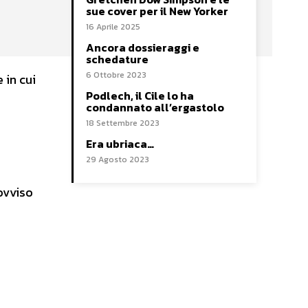
sue cover per il New Yorker
16 Aprile 2025
Ancora dossieraggi e
schedature
6 Ottobre 2023
e in cui
Podlech, il Cile lo ha
condannato all’ergastolo
18 Settembre 2023
Era ubriaca…
29 Agosto 2023
ovviso