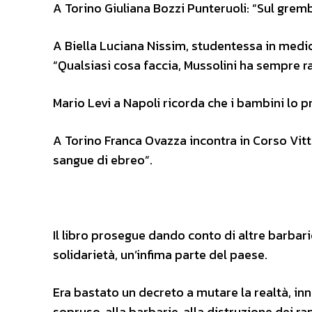
A Torino Giuliana Bozzi Punteruoli: “Sul gremb
A Biella Luciana Nissim, studentessa in medici
“Qualsiasi cosa faccia, Mussolini ha sempre r
Mario Levi a Napoli ricorda che i bambini lo 
A Torino Franca Ovazza incontra in Corso Vit
sangue di ebreo”.
Il libro prosegue dando conto di altre barbar
solidarietà, un’infima parte del paese.
Era bastato un decreto a mutare la realtà, i
sopruso, alla barbarie, alla distruzione dei rap