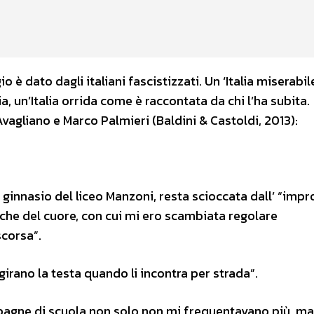
io è dato dagli italiani fascistizzati. Un ‘Italia miserabil
, un’Italia orrida come è raccontata da chi l’ha subita.
Avagliano e Marco Palmieri (Baldini & Castoldi, 2013):
 ginnasio del liceo Manzoni, resta scioccata dall’ “impr
iche del cuore, con cui mi ero scambiata regolare
scorsa”.
irano la testa quando li incontra per strada”.
pagne di scuola non solo non mi frequentavano più, ma