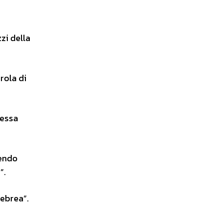
zzi della
rola di
tessa
nendo
”.
 ebrea”.