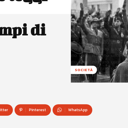
mpi di
SOCIETÀ
itter
Pinterest
WhatsApp