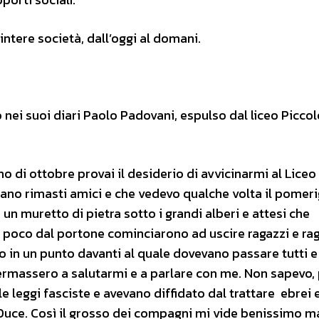
intere società, dall’oggi al domani.
 nei suoi diari Paolo Padovani, espulso dal liceo Piccol
o di ottobre provai il desiderio di avvicinarmi al Liceo 
erano rimasti amici e che vedevo qualche volta il pomeri
u un muretto di pietra sotto i grandi alberi e attesi che
 poco dal portone cominciarono ad uscire ragazzi e ra
so in un punto davanti al quale dovevano passare tutti e
ermassero a salutarmi e a parlare con me. Non sapevo, 
e leggi fasciste e avevano diffidato dal trattare ebrei 
l Duce. Così il grosso dei compagni mi vide benissimo 