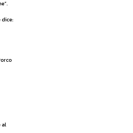
ne”.
 dice:
Porco
 al