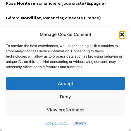
Rosa
Montero
, romancière, journaliste (Espagne)
Gérard
Mordillat
, romancier, cinéaste (France)
Bachir
Moutik
, militant associatif (Sahara occidental)
Manage Cookie Consent
To provide the best experiences, we use technologies like cookies to
Cristina
Moyano,
historienne (Chili)
store and/or access device information. Consenting to these
technologies will allow us to process data such as browsing behavior or
Alfonso
Musci
, journaliste, écrivain (Italie)
unique IDs on this site. Not consenting or withdrawing consent, may
adversely affect certain features and functions.
Sébastien
Nadot
, député (France)
Accept
Jamel Eddine
Naji
, universitaire (Maroc)
Deny
Elimar
Nascimento
, écologue, universitaire (Brésil)
View preferences
Toni
Negri
, philosophe (Italie)
Cookie Policy
Privacy