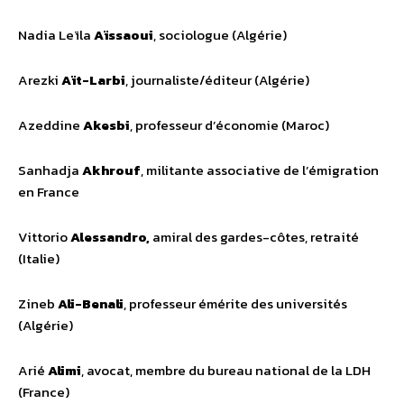
Nadia Leïla
Aïssaoui
, sociologue (Algérie)
Arezki
Aït-Larbi
, journaliste/éditeur (Algérie)
Azeddine
Akesbi
, professeur d’économie (Maroc)
Sanhadja
Akhrouf
, militante associative de l’émigration
en France
Vittorio
Alessandro,
amiral des gardes-côtes, retraité
(Italie)
Zineb
Ali-Benali
, professeur émérite des universités
(Algérie)
Arié
Alimi
, avocat, membre du bureau national de la LDH
(France)