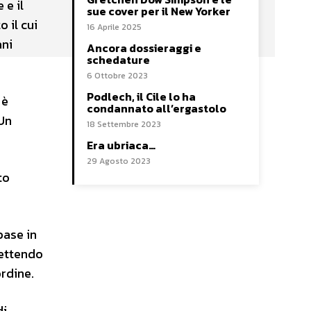
 e il
sue cover per il New Yorker
 il cui
16 Aprile 2025
ani
Ancora dossieraggi e
schedature
6 Ottobre 2023
Podlech, il Cile lo ha
 è
condannato all’ergastolo
 Un
18 Settembre 2023
Era ubriaca…
29 Agosto 2023
to
base in
mettendo
ordine.
di