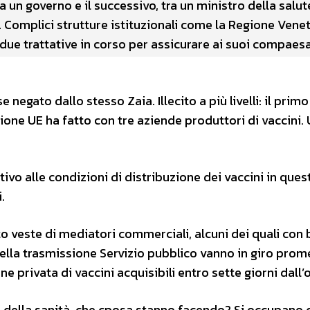
a un governo e il successivo, tra un ministro della salute
i. Complici strutture istituzionali come la Regione Veneto
due trattative in corso per assicurare ai suoi compaes
negato dallo stesso Zaia. Illecito a più livelli: il primo
one UE ha fatto con tre aziende produttori di vaccini.
ativo alle condizioni di distribuzione dei vaccini in ques
.
o veste di mediatori commerciali, alcuni dei quali con 
nella trasmissione Servizio pubblico vanno in giro pro
ne privata di vaccini acquisibili entro sette giorni dall’
ro della sanità, che cposa stanno facendo? Si occupano 