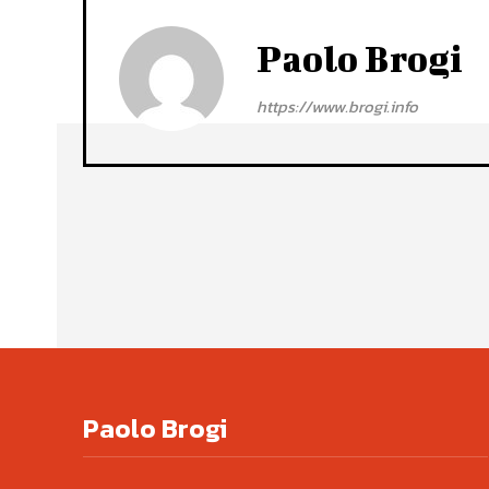
Paolo Brogi
https://www.brogi.info
Paolo Brogi