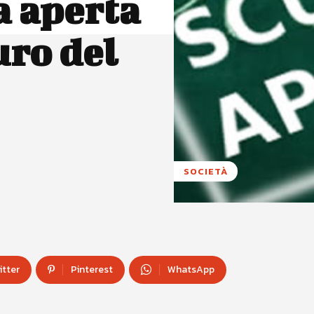
a aperta
turo del
SOCIETÀ
itter
Pinterest
WhatsApp