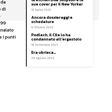
 da
sue cover per il New Yorker
 di
16 Aprile 2025
o
Ancora dossieraggi e
schedature
999
6 Ottobre 2023
gnalato
Podlech, il Cile lo ha
 i punti
condannato all’ergastolo
18 Settembre 2023
Era ubriaca…
29 Agosto 2023