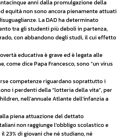
antacinque anni dalla promulgazione della
a ed equità non sono ancora pienamente attuati
e disuguaglianze. La DAD ha determinato
nto tra gli studenti più deboli in partenza,
ado, con abbandono degli studi, il cui effetto
vertà educativa è grave ed è legata alle
he, come dice Papa Francesco, sono “un virus
carse competenze riguardano soprattutto i
ono i perdenti della “lotteria della vita”, per
hildren, nell’annuale Atlante dell’infanzia a
dalla piena attuazione del dettato
italiani non raggiunge l’obbligo scolastico e
il 23% di giovani che né studiano, né