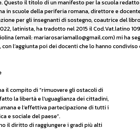
e. Questo il titolo di un manifesto per la scuola redatto
ma in scuole della periferia romana, direttore e docente
zione per gli insegnanti di sostegno, coautrice del libr
022, latinista, ha tradotto nel 2015 il Cod.Vat.latino 10
riolina (email: mariarosariamallo@gmail.com) mi ha se
 con l’aggiunta poi dei docenti che lo hanno condiviso e
e
 il compito di “rimuovere gli ostacoli di
tto la libertà e l’uguaglianza dei cittadini,
mana e l’effettiva partecipazione di tutti i
ca e sociale del paese”.
o il diritto di raggiungere i gradi più alti