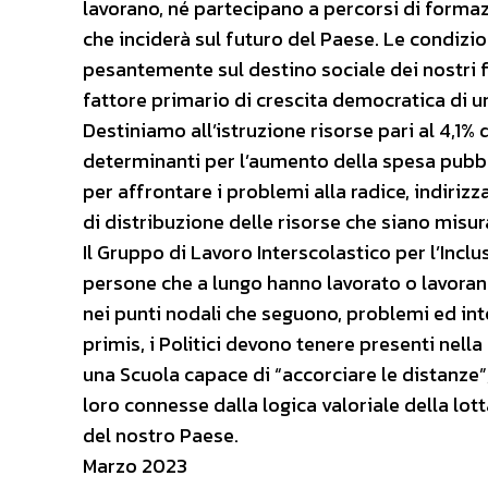
lavorano, né partecipano a percorsi di form
che inciderà sul futuro del Paese. Le condizio
pesantemente sul destino sociale dei nostri fi
fattore primario di crescita democratica di u
Destiniamo all’istruzione risorse pari al 4,1%
determinanti per l’aumento della spesa pubblic
per affrontare i problemi alla radice, indiriz
di distribuzione delle risorse che siano misurabi
Il Gruppo di Lavoro Interscolastico per l’Incl
persone che a lungo hanno lavorato o lavorano 
nei punti nodali che seguono, problemi ed inter
primis, i Politici devono tenere presenti nella
una Scuola capace di “accorciare le distanze”
loro connesse dalla logica valoriale della lot
del nostro Paese.
Marzo 2023