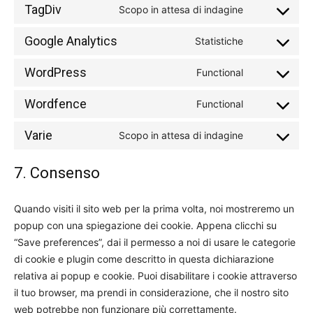
to
TagDiv
Scopo in attesa di indagine
Consent
service
to
optinmonster
Google Analytics
Statistiche
Consent
service
to
tagdiv
WordPress
Functional
Consent
service
to
google-
Wordfence
Functional
Consent
service
analytics
to
wordpress
Varie
Scopo in attesa di indagine
Consent
service
to
wordfence
7. Consenso
service
varie
Quando visiti il sito web per la prima volta, noi mostreremo un
popup con una spiegazione dei cookie. Appena clicchi su
“Save preferences”, dai il permesso a noi di usare le categorie
di cookie e plugin come descritto in questa dichiarazione
relativa ai popup e cookie. Puoi disabilitare i cookie attraverso
il tuo browser, ma prendi in considerazione, che il nostro sito
web potrebbe non funzionare più correttamente.