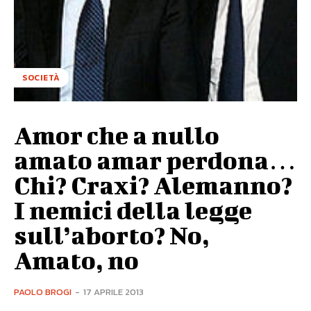
SOCIETÀ
Amor che a nullo
amato amar perdona…
Chi? Craxi? Alemanno?
I nemici della legge
sull’aborto? No,
Amato, no
PAOLO BROGI
-
17 APRILE 2013