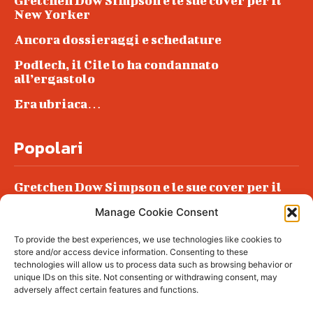
Gretchen Dow Simpson e le sue cover per il
New Yorker
Ancora dossieraggi e schedature
Podlech, il Cile lo ha condannato
all’ergastolo
Era ubriaca…
Popolari
Gretchen Dow Simpson e le sue cover per il
New Yorker
Manage Cookie Consent
Ancora dossieraggi e schedature
To provide the best experiences, we use technologies like cookies to
Podlech, il Cile lo ha condannato
store and/or access device information. Consenting to these
all’ergastolo
technologies will allow us to process data such as browsing behavior or
unique IDs on this site. Not consenting or withdrawing consent, may
Era ubriaca…
adversely affect certain features and functions.