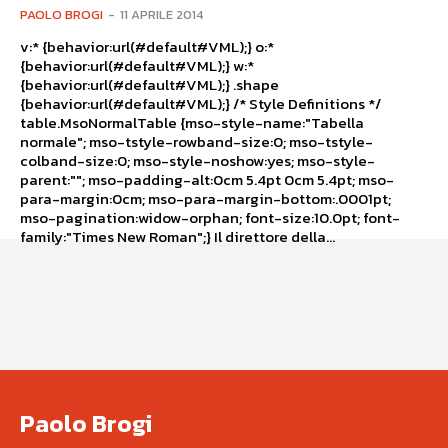
PAOLO BROGI
-
11 APRILE 2014
v:* {behavior:url(#default#VML);} o:*
{behavior:url(#default#VML);} w:*
{behavior:url(#default#VML);} .shape
{behavior:url(#default#VML);} /* Style Definitions */
table.MsoNormalTable {mso-style-name:"Tabella
normale"; mso-tstyle-rowband-size:0; mso-tstyle-
colband-size:0; mso-style-noshow:yes; mso-style-
parent:""; mso-padding-alt:0cm 5.4pt 0cm 5.4pt; mso-
para-margin:0cm; mso-para-margin-bottom:.0001pt;
mso-pagination:widow-orphan; font-size:10.0pt; font-
family:"Times New Roman";} Il direttore della...
Paolo Brogi