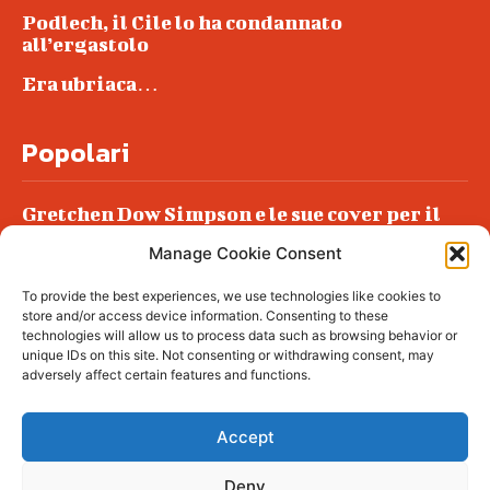
Podlech, il Cile lo ha condannato
all’ergastolo
Era ubriaca…
Popolari
Gretchen Dow Simpson e le sue cover per il
New Yorker
Manage Cookie Consent
Ancora dossieraggi e schedature
To provide the best experiences, we use technologies like cookies to
Podlech, il Cile lo ha condannato
store and/or access device information. Consenting to these
all’ergastolo
technologies will allow us to process data such as browsing behavior or
unique IDs on this site. Not consenting or withdrawing consent, may
Era ubriaca…
adversely affect certain features and functions.
Accept
Deny