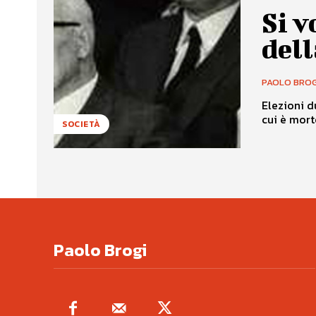
Si v
del
PAOLO BROG
Elezioni d
cui è mort
SOCIETÀ
Paolo Brogi