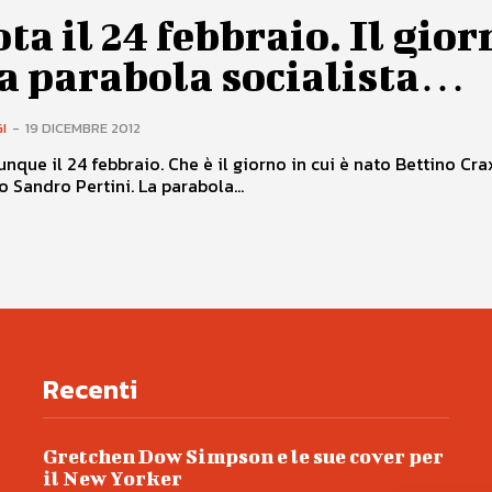
ota il 24 febbraio. Il gio
la parabola socialista…
I
-
19 DICEMBRE 2012
unque il 24 febbraio. Che è il giorno in cui è nato Bettino Crax
o Sandro Pertini. La parabola...
Recenti
Gretchen Dow Simpson e le sue cover per
il New Yorker