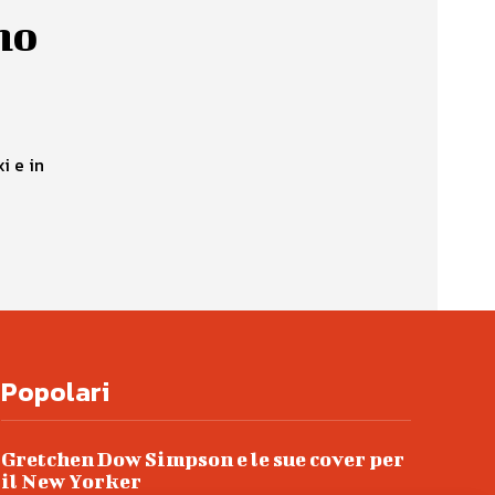
rno
i e in
Popolari
Gretchen Dow Simpson e le sue cover per
il New Yorker