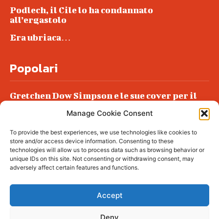
Podlech, il Cile lo ha condannato
all’ergastolo
Era ubriaca…
Popolari
Gretchen Dow Simpson e le sue cover per il
New Yorker
Manage Cookie Consent
Ancora dossieraggi e schedature
To provide the best experiences, we use technologies like cookies to
Podlech, il Cile lo ha condannato
store and/or access device information. Consenting to these
all’ergastolo
technologies will allow us to process data such as browsing behavior or
unique IDs on this site. Not consenting or withdrawing consent, may
Era ubriaca…
adversely affect certain features and functions.
Accept
Deny