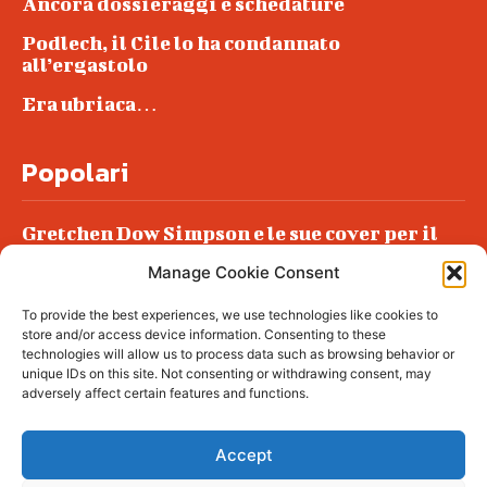
Ancora dossieraggi e schedature
Podlech, il Cile lo ha condannato
all’ergastolo
Era ubriaca…
Popolari
Gretchen Dow Simpson e le sue cover per il
New Yorker
Manage Cookie Consent
Ancora dossieraggi e schedature
To provide the best experiences, we use technologies like cookies to
Podlech, il Cile lo ha condannato
store and/or access device information. Consenting to these
all’ergastolo
technologies will allow us to process data such as browsing behavior or
unique IDs on this site. Not consenting or withdrawing consent, may
Era ubriaca…
adversely affect certain features and functions.
Accept