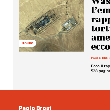
Was
l’em
rapp
tort
ame
ecco
MONDO
PAOLO BROG
Ecco il ra
528 pagine
Paolo Brogi