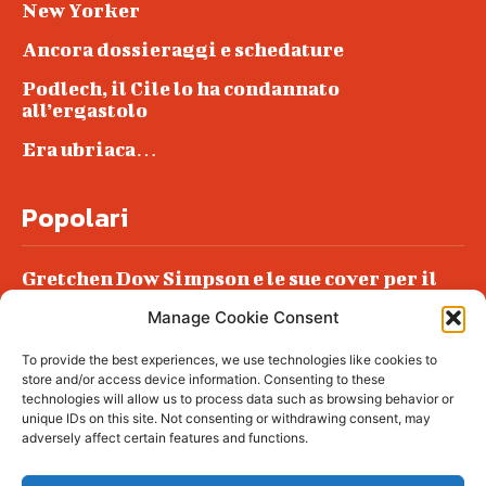
New Yorker
Ancora dossieraggi e schedature
Podlech, il Cile lo ha condannato
all’ergastolo
Era ubriaca…
Popolari
Gretchen Dow Simpson e le sue cover per il
New Yorker
Manage Cookie Consent
Ancora dossieraggi e schedature
To provide the best experiences, we use technologies like cookies to
Podlech, il Cile lo ha condannato
store and/or access device information. Consenting to these
all’ergastolo
technologies will allow us to process data such as browsing behavior or
unique IDs on this site. Not consenting or withdrawing consent, may
Era ubriaca…
adversely affect certain features and functions.