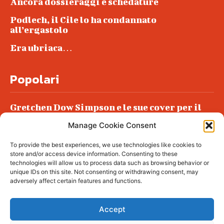
Ancora dossieraggi e schedature
Podlech, il Cile lo ha condannato
all’ergastolo
Era ubriaca…
Popolari
Gretchen Dow Simpson e le sue cover per il
New Yorker
Manage Cookie Consent
Ancora dossieraggi e schedature
To provide the best experiences, we use technologies like cookies to
Podlech, il Cile lo ha condannato
store and/or access device information. Consenting to these
all’ergastolo
technologies will allow us to process data such as browsing behavior or
unique IDs on this site. Not consenting or withdrawing consent, may
Era ubriaca…
adversely affect certain features and functions.
Accept